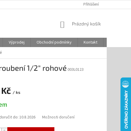
Přihlášení
NÁKUPNÍ
Prázdný košík
KOŠÍK
Výprodej
Obchodní podmínky
Kontakt
Odstoupení
vé
oubení 1/2" rohové
003L0123
 Kč
/ ks
dem
oručit do:
10.8.2026
Možnosti doručení