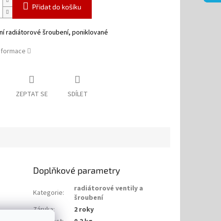
Přidat do košíku
í radiátorové šroubení, poniklované
informace
ZEPTAT SE
SDÍLET
Doplňkové parametry
radiátorové ventily a
Kategorie
:
šroubení
Záruka
:
2 roky