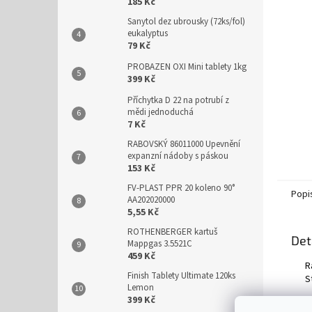
n
185 Kč
e
Sanytol dez ubrousky (72ks/fol)
l
eukalyptus
79 Kč
PROBAZEN OXI Mini tablety 1kg
399 Kč
Příchytka D 22 na potrubí z
mědi jednoduchá
7 Kč
RABOVSKÝ 86011000 Upevnění
expanzní nádoby s páskou
153 Kč
FV-PLAST PPR 20 koleno 90°
Popi
AA202020000
5,55 Kč
ROTHENBERGER kartuš
Det
Mappgas 3.5521C
459 Kč
R
Finish Tablety Ultimate 120ks
S
Lemon
399 Kč