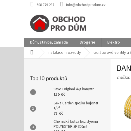
Přejít
608 779 287
info@obchodprodum.cz
na
obsah
Dům, stavba, zahrada
Drogerie
Elektro
Domů
Instalace - rozvody
radiátorové ventily a
P
DAN
o
s
Značka:
Top 10 produktů
t
r
Savo Original 4kg kanystr
a
135 Kč
n
Geka Garden spojka bajonet
n
1/2"
í
73 Kč
p
Chemická kotva bez styrenu
a
POLYESTER SF 300ml