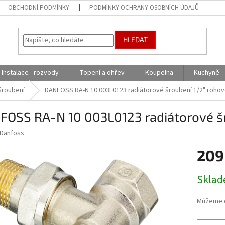
OBCHODNÍ PODMÍNKY
PODMÍNKY OCHRANY OSOBNÍCH ÚDAJŮ
HLEDAT
Instalace - rozvody
Topení a ohřev
Koupelna
Kuchyně
 šroubení
DANFOSS RA-N 10 003L0123 radiátorové šroubení 1/2" roho
FOSS RA-N 10 003L0123 radiátorové šr
Danfoss
209
Měrná
Skla
cena:
Můžeme d