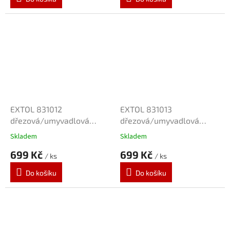
EXTOL 831012
EXTOL 831013
dřezová/umyvadlová
dřezová/umyvadlová
baterie šedá
baterie béžová
Skladem
Skladem
699 Kč
699 Kč
/ ks
/ ks
Do košíku
Do košíku