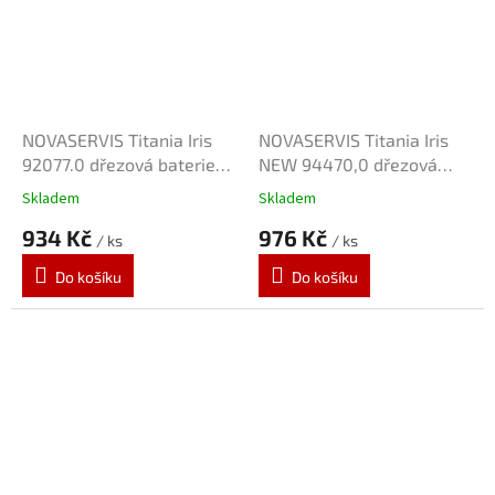
NOVASERVIS Titania Iris
NOVASERVIS Titania Iris
92077.0 dřezová baterie
NEW 94470,0 dřezová
"R" 100mm
baterie "RS" 150mm
Skladem
Skladem
934 Kč
976 Kč
/ ks
/ ks
Do košíku
Do košíku