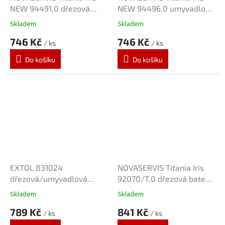
NEW 94491,0 dřezová
NEW 94496,0 umyvadlová
baterie
baterie
Skladem
Skladem
746 Kč
746 Kč
/ ks
/ ks
Do košíku
Do košíku
EXTOL 831024
NOVASERVIS Titania Iris
dřezová/umyvadlová
92070/T,0 dřezová baterie
baterie černá
"S" 150mm
Skladem
Skladem
789 Kč
841 Kč
/ ks
/ ks