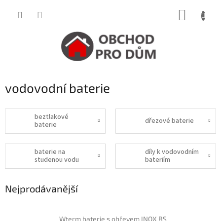
Přejít
NÁKUP
na
obsah
KOŠÍK
vodovodní baterie
beztlakové
dřezové baterie
baterie
baterie na
díly k vodovodním
studenou vodu
bateriím
Nejprodávanější
Wterm baterie s ohřevem INOX BS