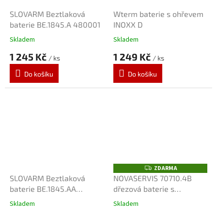
SLOVARM Beztlaková
Wterm baterie s ohřevem
baterie BE.1845.A 480001
INOXX D
Skladem
Skladem
1 245 Kč
1 249 Kč
/ ks
/ ks
Do košíku
Do košíku
ZDARMA
Z
D
SLOVARM Beztlaková
NOVASERVIS 70710.4B
A
baterie BE.1845.AA
dřezová baterie s
R
M
480273
elastickým ramenem
A
Skladem
Skladem