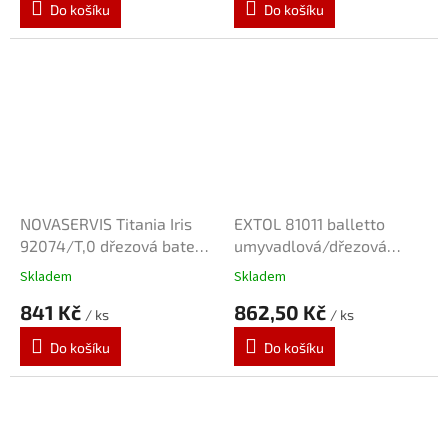
Do košíku
Do košíku
NOVASERVIS Titania Iris
EXTOL 81011 balletto
92074/T,0 dřezová baterie
umyvadlová/dřezová
"S" 100mm
baterie 150mm
Skladem
Skladem
841 Kč
862,50 Kč
/ ks
/ ks
Do košíku
Do košíku