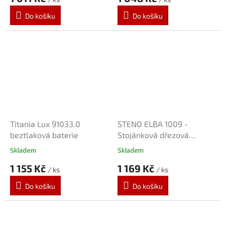
Do košíku
Do košíku
Titania Lux 91033.0
STENO ELBA 1009 -
beztlaková baterie
Stojánková dřezová
elektrická
Skladem
Skladem
1 155 Kč
1 169 Kč
/ ks
/ ks
Do košíku
Do košíku