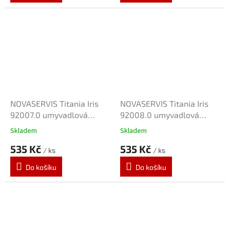
NOVASERVIS Titania Iris
NOVASERVIS Titania Iris
92007.0 umyvadlová
92008.0 umyvadlová
baterie na studenou vodu
baterie na studenou vodu
Skladem
Skladem
535 Kč
535 Kč
/ ks
/ ks
Do košíku
Do košíku