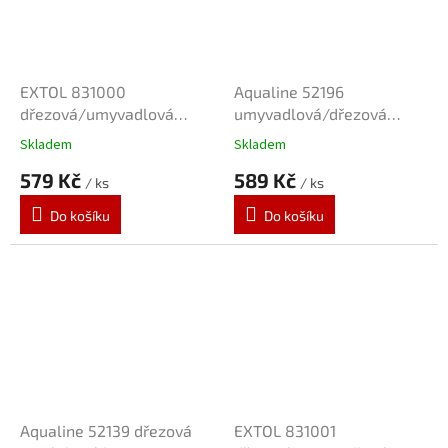
EXTOL 831000
Aqualine 52196
dřezová/umyvadlová
umyvadlová/dřezová
baterie satén
stojánková baterie
Skladem
Skladem
579 Kč
589 Kč
/ ks
/ ks
Do košíku
Do košíku
Aqualine 52139 dřezová
EXTOL 831001