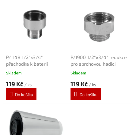
p
V
r
ý
o
p
d
i
u
s
k
p
t
r
ů
o
d
P/1148 1/2"x3/4"
P/1900 1/2"x3/4" redukce
u
přechodka k baterii
pro sprchovou hadici
k
Skladem
Skladem
t
119 Kč
119 Kč
ů
/ ks
/ ks
Do košíku
Do košíku