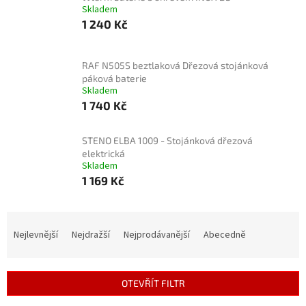
Skladem
1 240 Kč
RAF N505S beztlaková Dřezová stojánková
páková baterie
Skladem
1 740 Kč
STENO ELBA 1009 - Stojánková dřezová
elektrická
Skladem
1 169 Kč
Ř
a
Nejlevnější
Nejdražší
Nejprodávanější
Abecedně
z
e
n
OTEVŘÍT FILTR
í