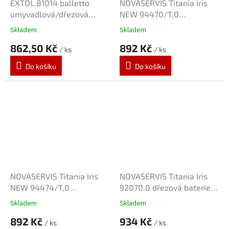
EXTOL 81014 balletto
NOVASERVIS Titania Iris
umyvadlová/dřezová
NEW 94470/T,0
baterie 100mm
umyvadlová baterie
Skladem
Skladem
150mm
862,50 Kč
892 Kč
/ ks
/ ks
Do košíku
Do košíku
NOVASERVIS Titania Iris
NOVASERVIS Titania Iris
NEW 94474/T,0
92070.0 dřezová baterie
umyvadlová baterie
"RS" 150mm
Skladem
Skladem
100mm
892 Kč
934 Kč
/ ks
/ ks