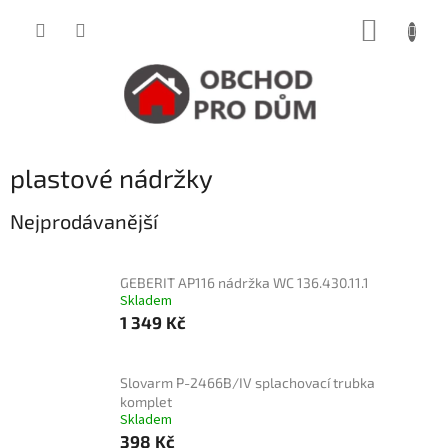
Přejít
NÁKUP
na
obsah
KOŠÍK
plastové nádržky
Nejprodávanější
GEBERIT AP116 nádržka WC 136.430.11.1
Skladem
1 349 Kč
Slovarm P-2466B/IV splachovací trubka
komplet
Skladem
398 Kč