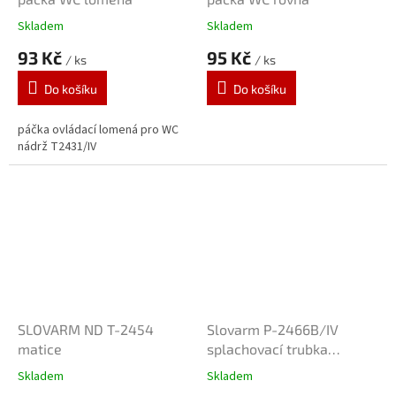
Skladem
Skladem
93 Kč
95 Kč
/ ks
/ ks
Do košíku
Do košíku
páčka ovládací lomená pro WC
nádrž T2431/IV
SLOVARM ND T-2454
Slovarm P-2466B/IV
matice
splachovací trubka
komplet
Skladem
Skladem