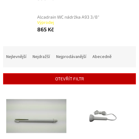
Alcadrain WC nádržka A93 3/8"
Výprodej
865 Kč
Ř
a
Nejlevnější
Nejdražší
Nejprodávanější
Abecedně
z
e
n
OTEVŘÍT FILTR
í
p
V
r
ý
o
p
d
i
u
s
k
p
t
r
ů