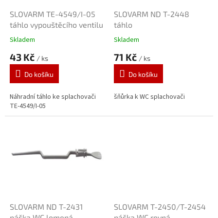
o
d
SLOVARM TE-4549/I-05
SLOVARM ND T-2448
u
táhlo vypouštěcího ventilu
táhlo
k
Skladem
Skladem
t
43 Kč
71 Kč
ů
/ ks
/ ks
Do košíku
Do košíku
Náhradní táhlo ke splachovači
šňůrka k WC splachovači
TE-4549/I-05
SLOVARM ND T-2431
SLOVARM T-2450/T-2454
páčka WC lomená
páčka WC rovná