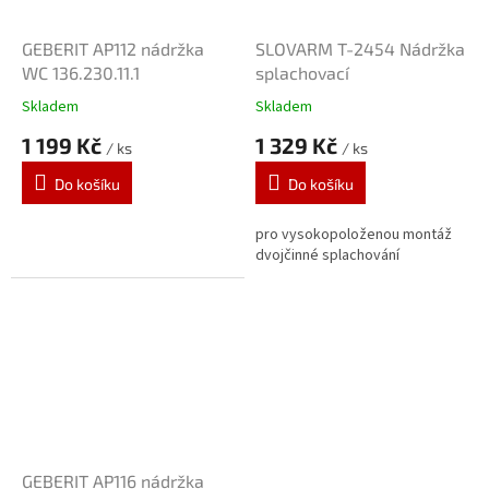
GEBERIT AP112 nádržka
SLOVARM T-2454 Nádržka
WC 136.230.11.1
splachovací
Skladem
Skladem
1 199 Kč
1 329 Kč
/ ks
/ ks
Do košíku
Do košíku
pro vysokopoloženou montáž
dvojčinné splachování
GEBERIT AP116 nádržka