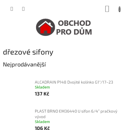
Přejít
NÁKUP
na
obsah
KOŠÍK
dřezové sifony
Nejprodávanější
ALCADRAIN P148 Dvojité kolínko G1"/17–23
Skladem
137 Kč
PLAST BRNO EM36440 U sifon 6/4” pračkový
vývod
Skladem
106 Kč