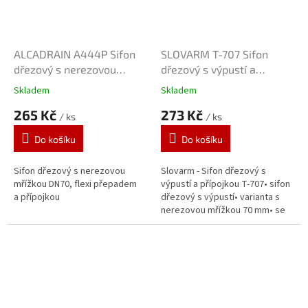
ALCADRAIN A444P Sifon
SLOVARM T-707 Sifon
dřezový s nerezovou
dřezový s výpustí a
mřížkou DN70
odbočkou
Skladem
Skladem
265 Kč
273 Kč
/ ks
/ ks
Do košíku
Do košíku
Sifon dřezový s nerezovou
Slovarm - Sifon dřezový s
mřížkou DN70, flexi přepadem
výpustí a přípojkou T-707• sifon
a přípojkou
dřezový s výpustí• varianta s
nerezovou mřížkou 70 mm• se
zátkou s očkem• s přípojkou na
pračku/myčku• odpad 40/50
mm...