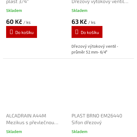
plast 3/4"
Dřezový výtokový ventil
6/4" inox/plast
Skladem
Skladem
60 Kč
63 Kč
/ ks
/ ks
Do košíku
Do košíku
Dřezový výtokový ventil -
průměr 52 mm- 6/4"
ALCADRAIN A44M
PLAST BRNO EM26440
Mezikus s převlečnou
Sifon dřezový
maticí 6/4" a dvěma
Skladem
Skladem
přípojkami