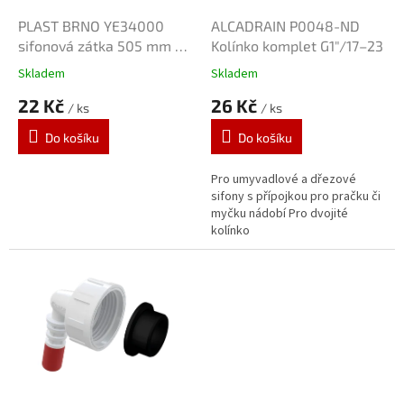
o
d
PLAST BRNO YE34000
ALCADRAIN P0048-ND
u
sifonová zátka 505 mm s
Kolínko komplet G1"/17–23
k
ouškem
Skladem
Skladem
t
22 Kč
26 Kč
ů
/ ks
/ ks
Do košíku
Do košíku
Pro umyvadlové a dřezové
sifony s přípojkou pro pračku či
myčku nádobí Pro dvojité
kolínko