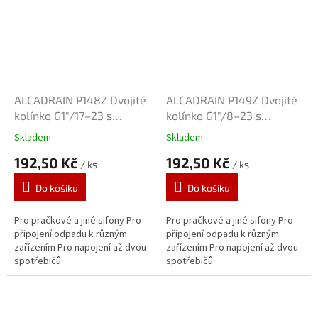
ALCADRAIN P148Z Dvojité
ALCADRAIN P149Z Dvojité
kolínko G1"/17–23 s
kolínko G1"/8–23 s
klapkami
klapkami
Skladem
Skladem
192,50 Kč
192,50 Kč
/ ks
/ ks
Do košíku
Do košíku
Pro pračkové a jiné sifony Pro
Pro pračkové a jiné sifony Pro
připojení odpadu k různým
připojení odpadu k různým
zařízením Pro napojení až dvou
zařízením Pro napojení až dvou
spotřebičů
spotřebičů