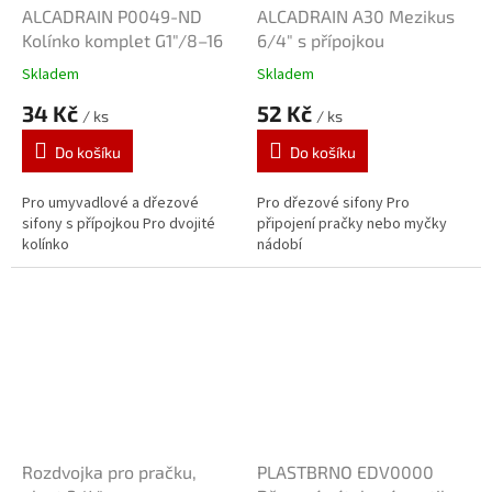
ALCADRAIN P0049-ND
ALCADRAIN A30 Mezikus
Kolínko komplet G1"/8–16
6/4" s přípojkou
Skladem
Skladem
34 Kč
52 Kč
/ ks
/ ks
Do košíku
Do košíku
Pro umyvadlové a dřezové
Pro dřezové sifony Pro
sifony s přípojkou Pro dvojité
připojení pračky nebo myčky
kolínko
nádobí
Rozdvojka pro pračku,
PLASTBRNO EDV0000