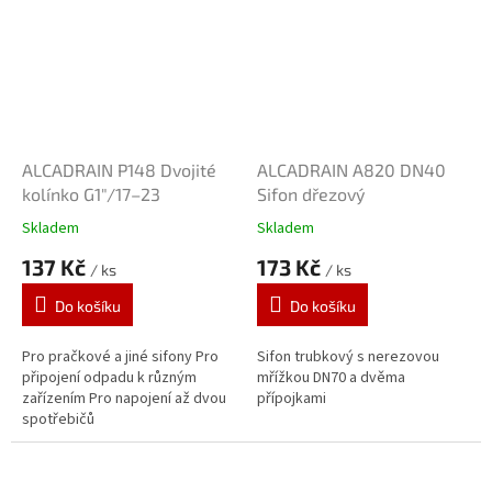
ALCADRAIN P148 Dvojité
ALCADRAIN A820 DN40
kolínko G1"/17–23
Sifon dřezový
Skladem
Skladem
137 Kč
173 Kč
/ ks
/ ks
Do košíku
Do košíku
Pro pračkové a jiné sifony Pro
Sifon trubkový s nerezovou
připojení odpadu k různým
mřížkou DN70 a dvěma
zařízením Pro napojení až dvou
přípojkami
spotřebičů