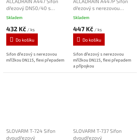
ALCADRAIN A447 Sifon
ALCADRAIN A447P Sifon
dřezový DN50/40 s
dřezový s nerezovou
nerezovou mřížkou DN115
mřížkou DN115
Skladem
Skladem
432 Kč
447 Kč
/ ks
/ ks
Do košíku
Do košíku
Sifon dřezový s nerezovou
Sifon dřezový s nerezovou
mřížkou DN115, flexi přepadem
mřížkou DN115, flexi přepadem
a přípojkou
SLOVARM T-724 Sifon
SLOVARM T-737 Sifon
dvoudřezový
dvoudřezový