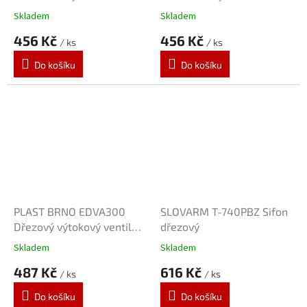
Skladem
Skladem
456 Kč
456 Kč
/ ks
/ ks
Do košíku
Do košíku
PLAST BRNO EDVA300
SLOVARM T-740PBZ Sifon
Dřezový výtokový ventil
dřezový
6/4"
Skladem
Skladem
487 Kč
616 Kč
/ ks
/ ks
Do košíku
Do košíku