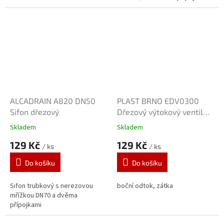
ALCADRAIN A820 DN50
PLAST BRNO EDV0300
Sifon dřezový
Dřezový výtokový ventil
6/4"
Skladem
Skladem
129 Kč
129 Kč
/ ks
/ ks
Do košíku
Do košíku
Sifon trubkový s nerezovou
boční odtok, zátka
mřížkou DN70 a dvěma
přípojkami