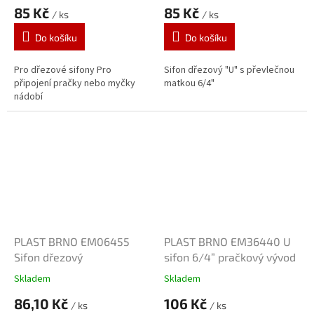
85 Kč
85 Kč
/ ks
/ ks
Do košíku
Do košíku
Pro dřezové sifony Pro
Sifon dřezový "U" s převlečnou
připojení pračky nebo myčky
matkou 6/4"
nádobí
PLAST BRNO EM06455
PLAST BRNO EM36440 U
Sifon dřezový
sifon 6/4” pračkový vývod
Skladem
Skladem
86,10 Kč
106 Kč
/ ks
/ ks