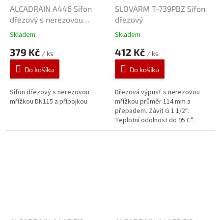
ALCADRAIN A446 Sifon
SLOVARM T-739PBZ Sifon
dřezový s nerezovou
dřezový
mřížkou DN115
Skladem
Skladem
379 Kč
412 Kč
/ ks
/ ks
Do košíku
Do košíku
Sifon dřezový s nerezovou
Dřezová výpusť s nerezovou
mřížkou DN115 a přípojkou
mřížkou průměr 114 mm a
přepadem. Závit G 1 1/2“.
Teplotní odolnost do 95 C°.
Materiál PP.