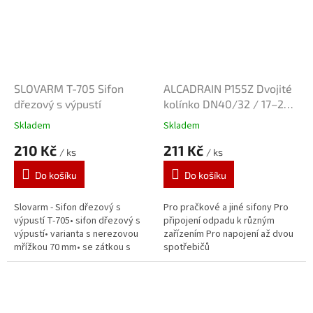
SLOVARM T-705 Sifon
ALCADRAIN P155Z Dvojité
dřezový s výpustí
kolínko DN40/32 / 17–23
se zpětnými klapkami
Skladem
Skladem
210 Kč
211 Kč
/ ks
/ ks
Do košíku
Do košíku
Slovarm - Sifon dřezový s
Pro pračkové a jiné sifony Pro
výpustí T-705• sifon dřezový s
připojení odpadu k různým
výpustí• varianta s nerezovou
zařízením Pro napojení až dvou
mřížkou 70 mm• se zátkou s
spotřebičů
očkem• odpad 40/50 mm (bez
odpadní trubky)