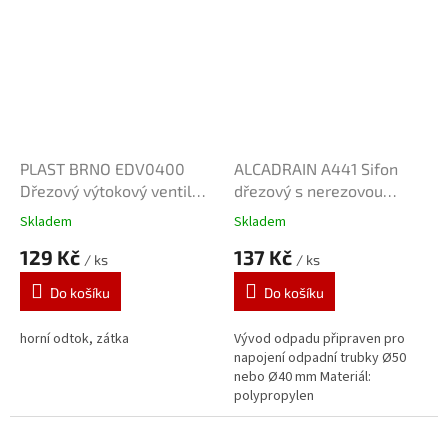
PLAST BRNO EDV0400
ALCADRAIN A441 Sifon
Dřezový výtokový ventil
dřezový s nerezovou
6/4"
mřížkou DN70
Skladem
Skladem
129 Kč
137 Kč
/ ks
/ ks
Do košíku
Do košíku
horní odtok, zátka
Vývod odpadu připraven pro
napojení odpadní trubky Ø50
nebo Ø40 mm Materiál:
polypropylen