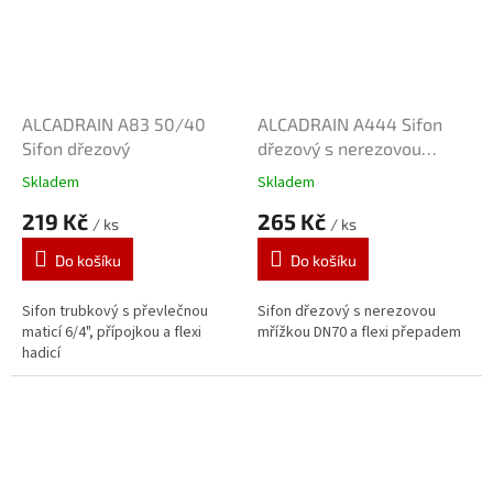
ALCADRAIN A83 50/40
ALCADRAIN A444 Sifon
Sifon dřezový
dřezový s nerezovou
mřížkou DN70 a flexi
Skladem
Skladem
přepadem
219 Kč
265 Kč
/ ks
/ ks
Do košíku
Do košíku
Sifon trubkový s převlečnou
Sifon dřezový s nerezovou
maticí 6/4", přípojkou a flexi
mřížkou DN70 a flexi přepadem
hadicí