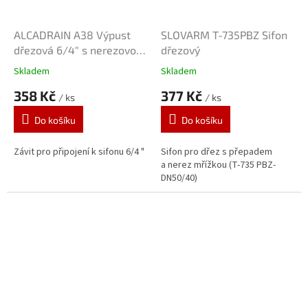
ALCADRAIN A38 Výpust
SLOVARM T-735PBZ Sifon
dřezová 6/4" s nerezovou
dřezový
mřížkou,přepadem
Skladem
Skladem
358 Kč
377 Kč
/ ks
/ ks
Do košíku
Do košíku
Závit pro připojení k sifonu 6/4 "
Sifon pro dřez s přepadem
a nerez mřížkou (T-735 PBZ-
DN50/40)