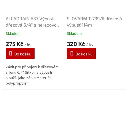
ALCADRAIN A37 Výpust
SLOVARM T-739/II dřezová
dřezová 6/4" s nerezovou
výpusť 114m
mřížkou DN115
Skladem
Skladem
275 Kč
320 Kč
/ ks
/ ks
Do košíku
Do košíku
Závit pro připojení k dřezovému
sifonu 6/4" Sítko na výpusti
slouží i jako zátka Materiál:
polypropylen