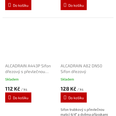
Do košíku
Do košíku
ALCADRAIN A443P Sifon
ALCADRAIN A82 DN50
dřezový s převlečnou
Sifon dřezový
maticí 6/4" a přípojkou
Skladem
Skladem
112 Kč
128 Kč
/ ks
/ ks
Do košíku
Do košíku
Sifon trubkový s převlečnou
maticí 6/4" a dvěma přípojkami