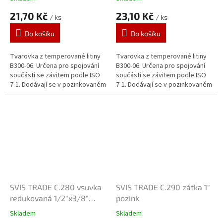
21,70 Kč
23,10 Kč
/ ks
/ ks
Do košíku
Do košíku
Tvarovka z temperované litiny
Tvarovka z temperované litiny
B300-06. Určena pro spojování
B300-06. Určena pro spojování
součástí se závitem podle ISO
součástí se závitem podle ISO
7-1. Dodávají se v pozinkovaném
7-1. Dodávají se v pozinkovaném
provedení. Zinkový povlak o
provedení. Zinkový povlak o
tloušťce 70 μm je vytvářen...
tloušťce 70 μm je vytvářen...
SVIS TRADE C.280 vsuvka
SVIS TRADE C.290 zátka 1"
redukovaná 1/2"x3/8"
pozink
pozink
Skladem
Skladem