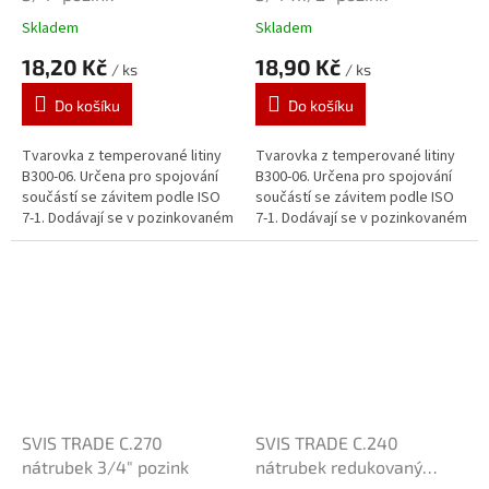
Skladem
Skladem
18,20 Kč
18,90 Kč
/ ks
/ ks
Do košíku
Do košíku
Tvarovka z temperované litiny
Tvarovka z temperované litiny
B300-06. Určena pro spojování
B300-06. Určena pro spojování
součástí se závitem podle ISO
součástí se závitem podle ISO
7-1. Dodávají se v pozinkovaném
7-1. Dodávají se v pozinkovaném
provedení. Zinkový povlak o
provedení. Zinkový povlak o
tloušťce 70 μm je vytvářen...
tloušťce 70 μm je vytvářen...
SVIS TRADE C.270
SVIS TRADE C.240
nátrubek 3/4" pozink
nátrubek redukovaný