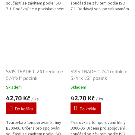
součástí se závitem podle ISO
součástí se závitem podle ISO
7-1. Dodávají se v pozinkovaném
7-1. Dodávají se v pozinkovaném
provedení. Zinkový povlak o
provedení. Zinkový povlak o
tloušťce 70 μm je vytvářen...
tloušťce 70 μm je vytvářen...
SVIS TRADE C.241 redukce
SVIS TRADE C.241 redukce
5/4"x1" pozink
5/4"x1/2" pozink
Skladem
Skladem
42,70 Kč
42,70 Kč
/ ks
/ ks
Do košíku
Do košíku
Tvarovka z temperované litiny
Tvarovka z temperované litiny
B300-06. Určena pro spojování
B300-06. Určena pro spojování
součástí se závitem podle ISO
součástí se závitem podle ISO