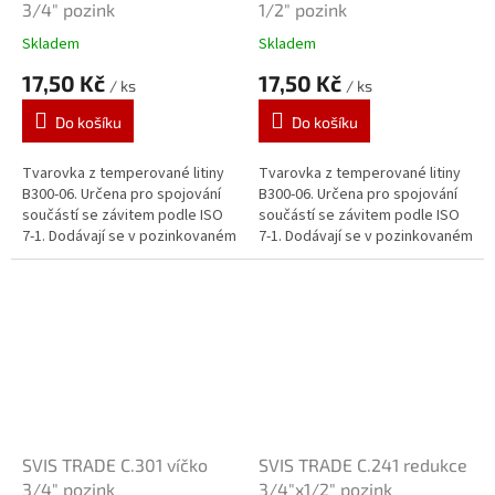
3/4" pozink
1/2" pozink
Skladem
Skladem
17,50 Kč
17,50 Kč
/ ks
/ ks
Do košíku
Do košíku
Tvarovka z temperované litiny
Tvarovka z temperované litiny
B300-06. Určena pro spojování
B300-06. Určena pro spojování
součástí se závitem podle ISO
součástí se závitem podle ISO
7-1. Dodávají se v pozinkovaném
7-1. Dodávají se v pozinkovaném
provedení. Zinkový povlak o
provedení. Zinkový povlak o
tloušťce 70 μm je vytvářen...
tloušťce 70 μm je vytvářen...
SVIS TRADE C.301 víčko
SVIS TRADE C.241 redukce
3/4" pozink
3/4"x1/2" pozink