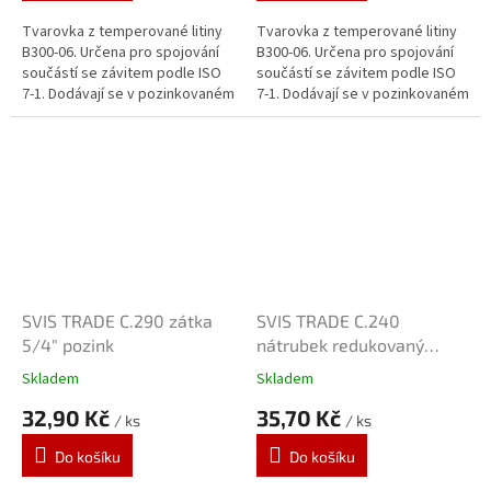
Tvarovka z temperované litiny
Tvarovka z temperované litiny
B300-06. Určena pro spojování
B300-06. Určena pro spojování
součástí se závitem podle ISO
součástí se závitem podle ISO
7-1. Dodávají se v pozinkovaném
7-1. Dodávají se v pozinkovaném
provedení. Zinkový povlak o
provedení. Zinkový povlak o
tloušťce 70 μm je vytvářen...
tloušťce 70 μm je vytvářen...
SVIS TRADE C.290 zátka
SVIS TRADE C.240
5/4" pozink
nátrubek redukovaný
1"x1/2" pozink
Skladem
Skladem
32,90 Kč
35,70 Kč
/ ks
/ ks
Do košíku
Do košíku