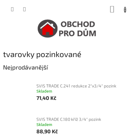
Přejít
NÁKUP
na
obsah
KOŠÍK
tvarovky pozinkované
Nejprodávanější
SVIS TRADE C.241 redukce 2"x3/4" pozink
Skladem
71,40 Kč
SVIS TRADE C.180 kříž 3/4" pozink
Skladem
88,90 Kč