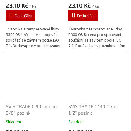
23,10 Kč
23,10 Kč
/ ks
/ ks
Do košíku
Do košíku
Tvarovka z temperované litiny
Tvarovka z temperované litiny
B300-06. Určena pro spojování
B300-06. Určena pro spojování
součástí se závitem podle ISO
součástí se závitem podle ISO
7-1. Dodávají se v pozinkovaném
7-1. Dodávají se v pozinkovaném
provedení. Zinkový povlak o
provedení. Zinkový povlak o
tloušťce 70 μm je vytvářen...
tloušťce 70 μm je vytvářen...
SVIS TRADE C.90 koleno
SVIS TRADE C.130 T kus
3/8" pozink
1/2" pozink
Skladem
Skladem