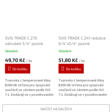
SVIS TRADE C.270
SVIS TRADE C.241 redukce
nátrubek 5/4" pozink
6/4"x5/4" pozink
Skladem
Skladem
49,70 Kč
51,80 Kč
/ ks
/ ks
Do košíku
Do košíku
Tvarovka z temperované litiny
Tvarovka z temperované litiny
B300-06. Určena pro spojování
B300-06. Určena pro spojování
součástí se závitem podle ISO
součástí se závitem podle ISO
7-1. Dodávají se v pozinkovaném
7-1. Dodávají se v pozinkovaném
provedení. Zinkový povlak o
provedení. Zinkový povlak o
tloušťce 70 μm je vytvářen...
tloušťce 70 μm je vytvářen...
NAČÍST 48 DALŠÍCH