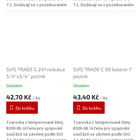
7-1. Dodávají se v pozinkovaném
7-1. Dodávají se v pozinkovaném
provedení. Zinkový povlak o
provedení. Zinkový povlak o
tloušťce 70 μm je vytvářen...
tloušťce 70 μm je vytvářen...
SVIS TRADE C.241 redukce
SVIS TRADE C.90 koleno 1"
5/4"x3/4" pozink
pozink
Skladem
Skladem
42,70 Kč
43,40 Kč
/ ks
/ ks
Do košíku
Do košíku
Tvarovka z temperované litiny
Tvarovka z temperované litiny
B300-06. Určena pro spojování
B300-06. Určena pro spojování
součástí se závitem podle ISO
součástí se závitem podle ISO