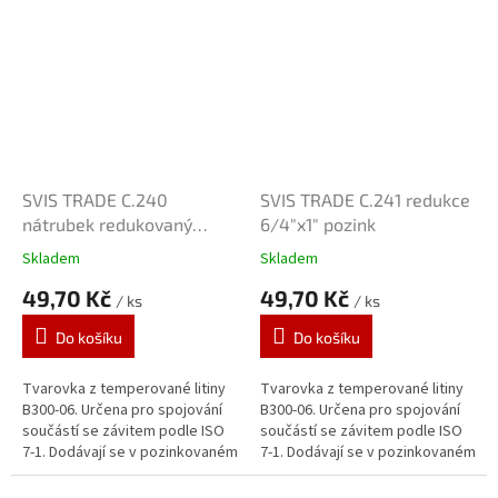
tloušťce 70 μm je vytvářen...
tloušťce 70 μm je vytvářen...
SVIS TRADE C.240
SVIS TRADE C.241 redukce
nátrubek redukovaný
6/4"x1" pozink
5/4"x3/4" pozink
Skladem
Skladem
49,70 Kč
49,70 Kč
/ ks
/ ks
Do košíku
Do košíku
Tvarovka z temperované litiny
Tvarovka z temperované litiny
B300-06. Určena pro spojování
B300-06. Určena pro spojování
součástí se závitem podle ISO
součástí se závitem podle ISO
7-1. Dodávají se v pozinkovaném
7-1. Dodávají se v pozinkovaném
provedení. Zinkový povlak o
provedení. Zinkový povlak o
tloušťce 70 μm je vytvářen...
tloušťce 70 μm je vytvářen...