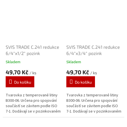
SVIS TRADE C.241 redukce
SVIS TRADE C.241 redukce
6/4"x1/2" pozink
6/4"x3/4" pozink
Skladem
Skladem
49,70 Kč
49,70 Kč
/ ks
/ ks
Do košíku
Do košíku
Tvarovka z temperované litiny
Tvarovka z temperované litiny
B300-06. Určena pro spojování
B300-06. Určena pro spojování
součástí se závitem podle ISO
součástí se závitem podle ISO
7-1. Dodávají se v pozinkovaném
7-1. Dodávají se v pozinkovaném
provedení. Zinkový povlak o
provedení. Zinkový povlak o
tloušťce 70 μm je vytvářen...
tloušťce 70 μm je vytvářen...