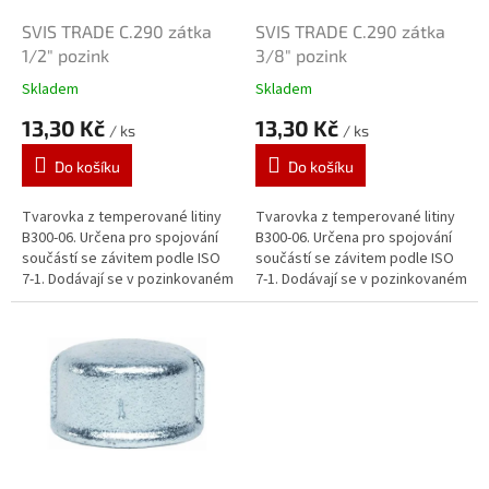
o
d
SVIS TRADE C.290 zátka
SVIS TRADE C.290 zátka
u
1/2" pozink
3/8" pozink
k
Skladem
Skladem
t
13,30 Kč
13,30 Kč
ů
/ ks
/ ks
Do košíku
Do košíku
Tvarovka z temperované litiny
Tvarovka z temperované litiny
B300-06. Určena pro spojování
B300-06. Určena pro spojování
součástí se závitem podle ISO
součástí se závitem podle ISO
7-1. Dodávají se v pozinkovaném
7-1. Dodávají se v pozinkovaném
provedení. Zinkový povlak o
provedení. Zinkový povlak o
tloušťce 70 μm je vytvářen...
tloušťce 70 μm je vytvářen...