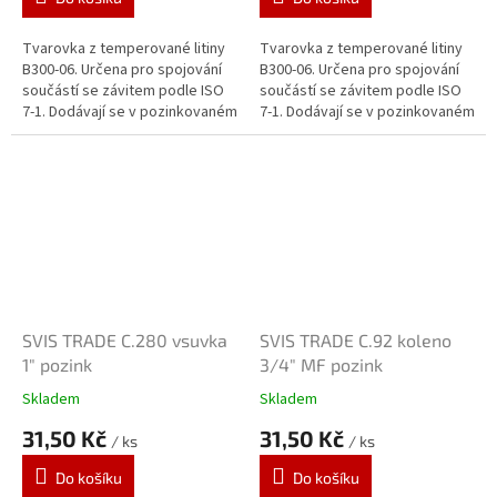
Tvarovka z temperované litiny
Tvarovka z temperované litiny
B300-06. Určena pro spojování
B300-06. Určena pro spojování
součástí se závitem podle ISO
součástí se závitem podle ISO
7-1. Dodávají se v pozinkovaném
7-1. Dodávají se v pozinkovaném
provedení. Zinkový povlak o
provedení. Zinkový povlak o
tloušťce 70 μm je vytvářen...
tloušťce 70 μm je vytvářen...
SVIS TRADE C.280 vsuvka
SVIS TRADE C.92 koleno
1" pozink
3/4" MF pozink
Skladem
Skladem
31,50 Kč
31,50 Kč
/ ks
/ ks
Do košíku
Do košíku