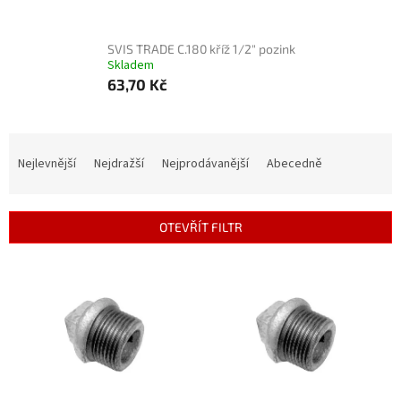
SVIS TRADE C.180 kříž 1/2" pozink
Skladem
63,70 Kč
Ř
a
Nejlevnější
Nejdražší
Nejprodávanější
Abecedně
z
e
n
OTEVŘÍT FILTR
í
p
V
r
ý
o
p
d
i
u
s
k
p
t
r
ů