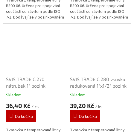
Tvarovka z temperované litiny
Tvarovka z temperované litiny
B300-06. Určena pro spojování
B300-06. Určena pro spojování
součástí se závitem podle ISO
součástí se závitem podle ISO
7-1. Dodávají se v pozinkovaném
7-1. Dodávají se v pozinkovaném
provedení. Zinkový povlak o
provedení. Zinkový povlak o
tloušťce 70 μm je vytvářen...
tloušťce 70 μm je vytvářen...
SVIS TRADE C.270
SVIS TRADE C.280 vsuvka
nátrubek 1" pozink
redukovaná 1"x1/2" pozink
Skladem
Skladem
36,40 Kč
39,20 Kč
/ ks
/ ks
Do košíku
Do košíku
Tvarovka z temperované litiny
Tvarovka z temperované litiny