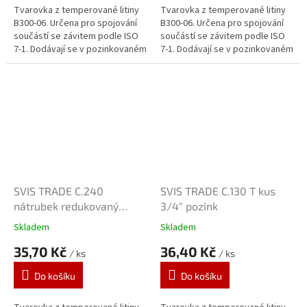
Tvarovka z temperované litiny
Tvarovka z temperované litiny
B300-06. Určena pro spojování
B300-06. Určena pro spojování
součástí se závitem podle ISO
součástí se závitem podle ISO
7-1. Dodávají se v pozinkovaném
7-1. Dodávají se v pozinkovaném
provedení. Zinkový povlak o
provedení. Zinkový povlak o
tloušťce 70 μm je vytvářen...
tloušťce 70 μm je vytvářen...
SVIS TRADE C.240
SVIS TRADE C.130 T kus
nátrubek redukovaný
3/4" pozink
1"x3/4" pozink
Skladem
Skladem
35,70 Kč
36,40 Kč
/ ks
/ ks
Do košíku
Do košíku