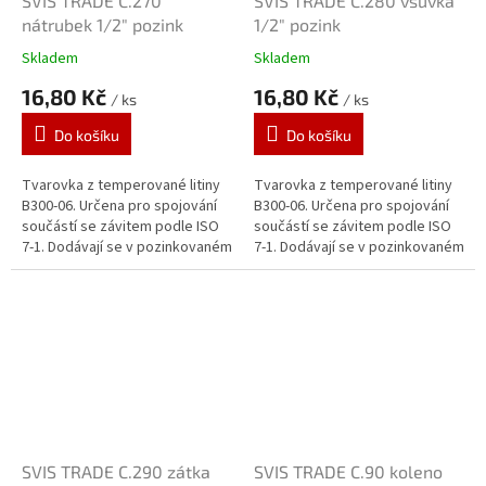
SVIS TRADE C.270
SVIS TRADE C.280 vsuvka
nátrubek 1/2" pozink
1/2" pozink
Skladem
Skladem
16,80 Kč
16,80 Kč
/ ks
/ ks
Do košíku
Do košíku
Tvarovka z temperované litiny
Tvarovka z temperované litiny
B300-06. Určena pro spojování
B300-06. Určena pro spojování
součástí se závitem podle ISO
součástí se závitem podle ISO
7-1. Dodávají se v pozinkovaném
7-1. Dodávají se v pozinkovaném
provedení. Zinkový povlak o
provedení. Zinkový povlak o
tloušťce 70 μm je vytvářen...
tloušťce 70 μm je vytvářen...
SVIS TRADE C.290 zátka
SVIS TRADE C.90 koleno