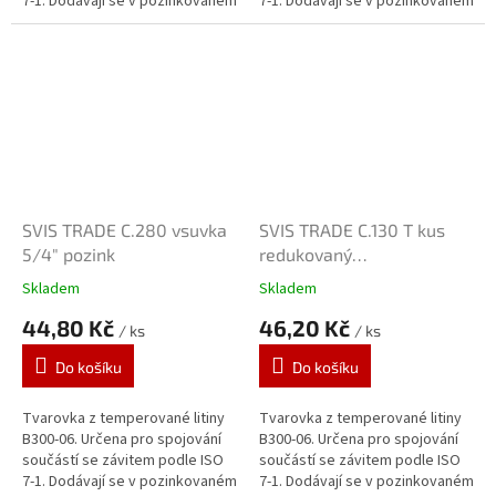
7-1. Dodávají se v pozinkovaném
7-1. Dodávají se v pozinkovaném
provedení. Zinkový povlak o
provedení. Zinkový povlak o
tloušťce 70 μm je vytvářen...
tloušťce 70 μm je vytvářen...
SVIS TRADE C.280 vsuvka
SVIS TRADE C.130 T kus
5/4" pozink
redukovaný
3/4"x1/2"x3/4" pozink
Skladem
Skladem
44,80 Kč
46,20 Kč
/ ks
/ ks
Do košíku
Do košíku
Tvarovka z temperované litiny
Tvarovka z temperované litiny
B300-06. Určena pro spojování
B300-06. Určena pro spojování
součástí se závitem podle ISO
součástí se závitem podle ISO
7-1. Dodávají se v pozinkovaném
7-1. Dodávají se v pozinkovaném