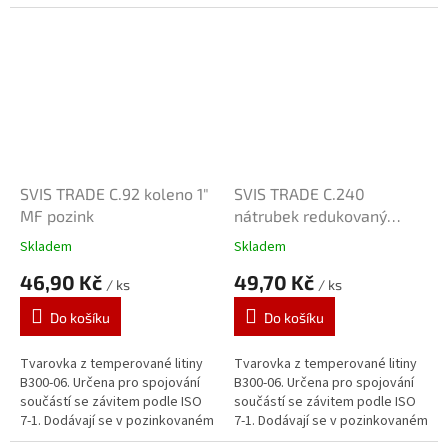
provedení. Zinkový povlak o
provedení. Zinkový povlak o
tloušťce 70 μm je vytvářen...
tloušťce 70 μm je vytvářen...
SVIS TRADE C.92 koleno 1"
SVIS TRADE C.240
MF pozink
nátrubek redukovaný
5/4"x1" pozink
Skladem
Skladem
46,90 Kč
49,70 Kč
/ ks
/ ks
Do košíku
Do košíku
Tvarovka z temperované litiny
Tvarovka z temperované litiny
B300-06. Určena pro spojování
B300-06. Určena pro spojování
součástí se závitem podle ISO
součástí se závitem podle ISO
7-1. Dodávají se v pozinkovaném
7-1. Dodávají se v pozinkovaném
provedení. Zinkový povlak o
provedení. Zinkový povlak o