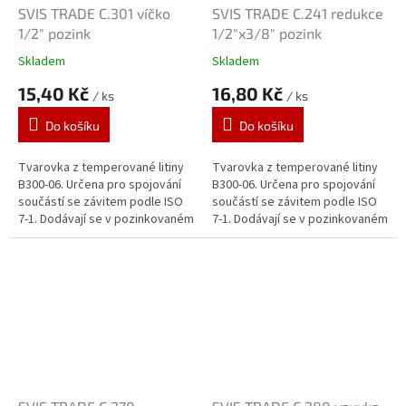
SVIS TRADE C.301 víčko
SVIS TRADE C.241 redukce
1/2" pozink
1/2"x3/8" pozink
Skladem
Skladem
15,40 Kč
16,80 Kč
/ ks
/ ks
Do košíku
Do košíku
Tvarovka z temperované litiny
Tvarovka z temperované litiny
B300-06. Určena pro spojování
B300-06. Určena pro spojování
součástí se závitem podle ISO
součástí se závitem podle ISO
7-1. Dodávají se v pozinkovaném
7-1. Dodávají se v pozinkovaném
provedení. Zinkový povlak o
provedení. Zinkový povlak o
tloušťce 70 μm je vytvářen...
tloušťce 70 μm je vytvářen...