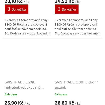
23,10 Kč
24,50 Kč
/ ks
/ ks
Do košíku
Do košíku
Tvarovka z temperované litiny
Tvarovka z temperované litiny
B300-06. Určena pro spojování
B300-06. Určena pro spojování
součástí se závitem podle ISO
součástí se závitem podle ISO
7-1. Dodávají se v pozinkovaném
7-1. Dodávají se v pozinkovaném
provedení. Zinkový povlak o
provedení. Zinkový povlak o
tloušťce 70 μm je vytvářen...
tloušťce 70 μm je vytvářen...
SVIS TRADE C.240
SVIS TRADE C.301 víčko 1"
nátrubek redukovaný
pozink
3/4"x1/2" pozink
Skladem
Skladem
25,90 Kč
26,60 Kč
/ ks
/ ks