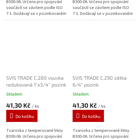
B300-06. Určena pro spojování
B300-06. Určena pro spojování
součástí se závitem podle ISO
součástí se závitem podle ISO
7-1. Dodávají se v pozinkovaném
7-1. Dodávají se v pozinkovaném
provedení. Zinkový povlak o
provedení. Zinkový povlak o
tloušťce 70 μm je vytvářen...
tloušťce 70 μm je vytvářen...
SVIS TRADE C.280 vsuvka
SVIS TRADE C.290 zátka
redukovaná 1"x3/4" pozink
6/4" pozink
Skladem
Skladem
41,30 Kč
41,30 Kč
/ ks
/ ks
Do košíku
Do košíku
Tvarovka z temperované litiny
Tvarovka z temperované litiny
B300-06. Určena pro spojování
B300-06. Určena pro spojování