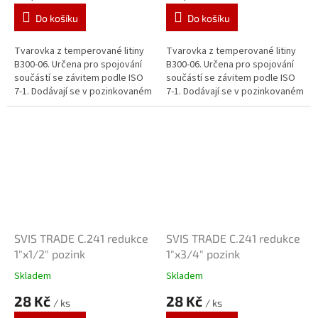
Do košíku
Do košíku
Tvarovka z temperované litiny
Tvarovka z temperované litiny
B300-06. Určena pro spojování
B300-06. Určena pro spojování
součástí se závitem podle ISO
součástí se závitem podle ISO
7-1. Dodávají se v pozinkovaném
7-1. Dodávají se v pozinkovaném
provedení. Zinkový povlak o
provedení. Zinkový povlak o
tloušťce 70 μm je vytvářen...
tloušťce 70 μm je vytvářen...
SVIS TRADE C.241 redukce
SVIS TRADE C.241 redukce
1"x1/2" pozink
1"x3/4" pozink
Skladem
Skladem
28 Kč
28 Kč
/ ks
/ ks