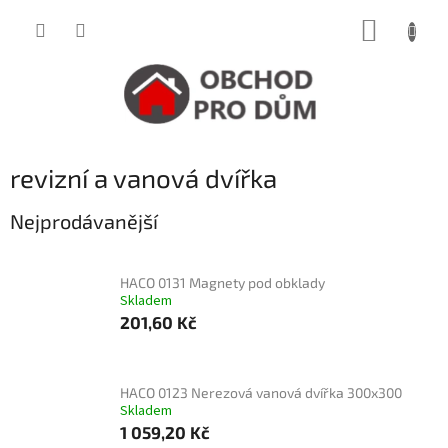
Přejít
NÁKUP
na
obsah
KOŠÍK
revizní a vanová dvířka
Nejprodávanější
HACO 0131 Magnety pod obklady
Skladem
201,60 Kč
HACO 0123 Nerezová vanová dvířka 300x300
Skladem
1 059,20 Kč