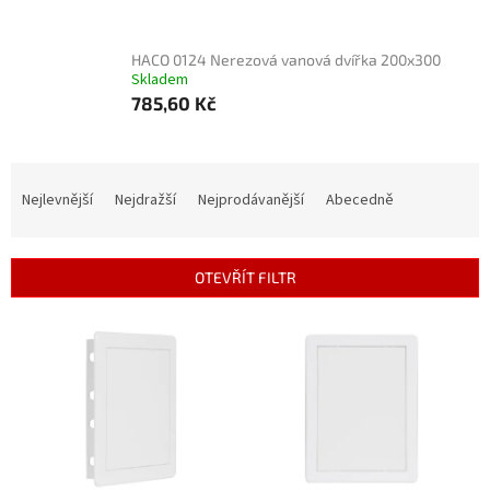
HACO 0124 Nerezová vanová dvířka 200x300
Skladem
785,60 Kč
Ř
a
Nejlevnější
Nejdražší
Nejprodávanější
Abecedně
z
e
n
OTEVŘÍT FILTR
í
p
V
r
ý
o
p
d
i
u
s
k
p
t
r
ů