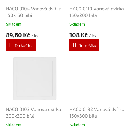
o
d
HACO 0104 Vanová dvířka
HACO 0110 Vanová dvířka
u
150x150 bílá
150x200 bílá
k
Skladem
Skladem
t
89,60 Kč
108 Kč
ů
/ ks
/ ks
Do košíku
Do košíku
HACO 0103 Vanová dvířka
HACO 0132 Vanová dvířka
200x200 bílá
150x300 bílá
Skladem
Skladem