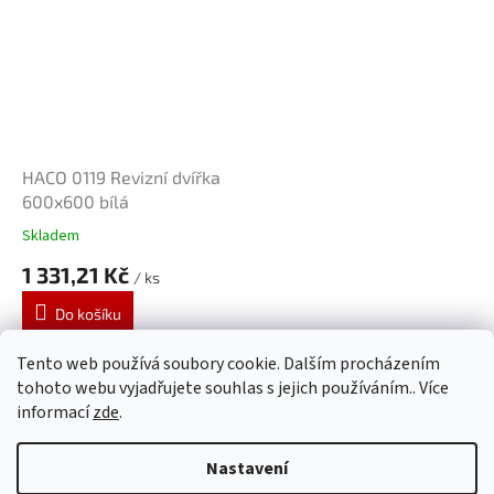
HACO 0119 Revizní dvířka
600x600 bílá
Skladem
1 331,21 Kč
/ ks
Do košíku
Tento web používá soubory cookie. Dalším procházením
15
položek celkem
O
tohoto webu vyjadřujete souhlas s jejich používáním.. Více
v
informací
zde
.
l
Z
á
á
Nastavení
d
Vytvořil Shoptet
p
a