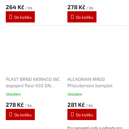
264 Kč
278 Kč
/ ks
/ ks
Do košíku
Do košíku
PLAST BRNO KK99450 WC
ALCADRAIN M900
dopojení flexi 450 DN
Příslušenství komplet
90/110 pro závěsné WC
Skladem
Skladem
278 Kč
281 Kč
/ ks
/ ks
Do košíku
Do košíku
Pro napojení vody a odpadu pro