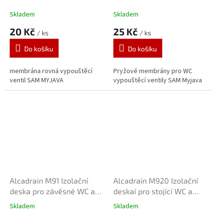
Skladem
Skladem
20 Kč
25 Kč
/ ks
/ ks
Do košíku
Do košíku
membrána rovná vypouštěcí
Pryžové membrány pro WC
ventil SAM MYJAVA
vypouštěcí ventily SAM Myjava
Alcadrain M91 Izolační
Alcadrain M920 Izolační
deska pro závěsné WC a
deskaí pro stojící WC a
bidet
bidet
Skladem
Skladem