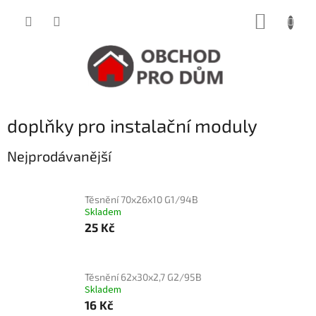
Přejít
NÁKUP
na
obsah
KOŠÍK
doplňky pro instalační moduly
Nejprodávanější
Těsnění 70x26x10 G1/94B
Skladem
25 Kč
Těsnění 62x30x2,7 G2/95B
Skladem
16 Kč