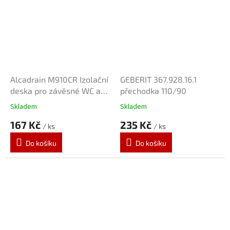
Alcadrain M910CR Izolační
GEBERIT 367.928.16.1
deska pro závěsné WC a
přechodka 110/90
bidet příslušenstvím a
Skladem
Skladem
krytkou, chrom
167 Kč
235 Kč
/ ks
/ ks
Do košíku
Do košíku