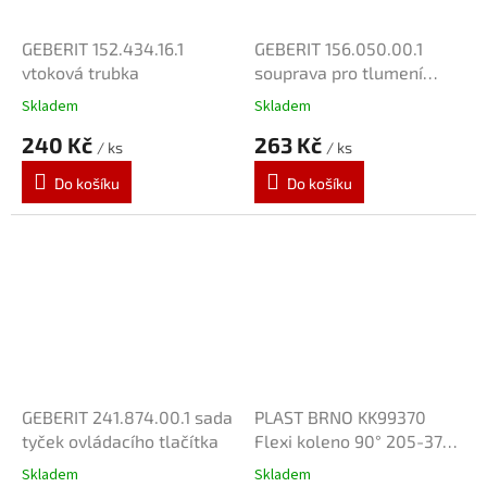
GEBERIT 152.434.16.1
GEBERIT 156.050.00.1
vtoková trubka
souprava pro tlumení
hluku
Skladem
Skladem
240 Kč
263 Kč
/ ks
/ ks
Do košíku
Do košíku
GEBERIT 241.874.00.1 sada
PLAST BRNO KK99370
tyček ovládacího tlačítka
Flexi koleno 90° 205-370
pro závěsné WC
Skladem
Skladem