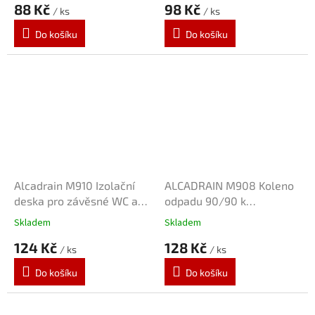
88 Kč
98 Kč
/ ks
/ ks
Do košíku
Do košíku
Alcadrain M910 Izolační
ALCADRAIN M908 Koleno
deska pro závěsné WC a
odpadu 90/90 k
bidet s příslušenstvím a
závěsnému WC
Skladem
Skladem
krytkou, bílá
124 Kč
128 Kč
/ ks
/ ks
Do košíku
Do košíku