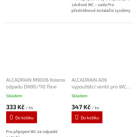
závěsné WC – sada Pro
předstěnové instalační systémy
ALCADRAIN M9006 Koleno
ALCADRAIN A06
odpadu DN90/110 flexi
vypouštěcí ventil pro WC
moduly
Skladem
Skladem
333 Kč
347 Kč
/ ks
/ ks
Do košíku
Do košíku
Pro připojení WC na odpadní