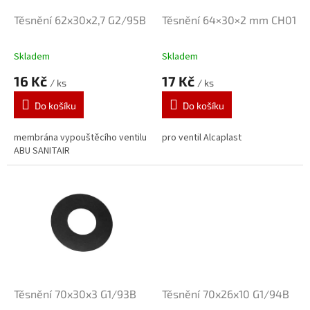
o
d
Těsnění 62x30x2,7 G2/95B
Těsnění 64×30×2 mm CH01
u
k
Skladem
Skladem
t
16 Kč
17 Kč
ů
/ ks
/ ks
Do košíku
Do košíku
membrána vypouštěcího ventilu
pro ventil Alcaplast
ABU SANITAIR
Těsnění 70x30x3 G1/93B
Těsnění 70x26x10 G1/94B