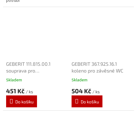
potrubí
GEBERIT 111.815.00.1
GEBERIT 367.925.16.1
souprava pro
koleno pro závěsné WC
předstěnovou montáž
Skladem
Skladem
451 Kč
504 Kč
/ ks
/ ks
Do košíku
Do košíku