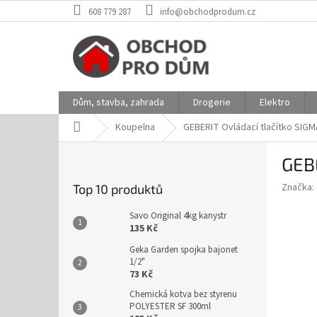
Přejít
608 779 287
info@obchodprodum.cz
na
obsah
Dům, stavba, zahrada
Drogerie
Elektro
Domů
Koupelna
GEBERIT Ovládací tlačítko SIGM
P
GEBE
o
s
Značka:
Top 10 produktů
t
r
Savo Original 4kg kanystr
a
135 Kč
n
Geka Garden spojka bajonet
n
1/2"
í
73 Kč
p
Chemická kotva bez styrenu
a
POLYESTER SF 300ml