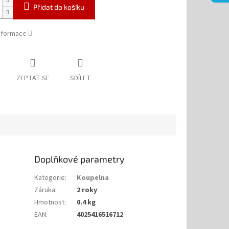
Přidat do košíku
informace
ZEPTAT SE
SDÍLET
Doplňkové parametry
Kategorie
:
Koupelna
Záruka
:
2 roky
Hmotnost
:
0.4 kg
EAN
:
4025416516712