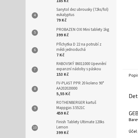
n
185 Kč
e
Sanytol dez ubrousky (72ks/fol)
l
eukalyptus
79 Kč
PROBAZEN OXI Mini tablety 1kg
399 Kč
Příchytka D 22 na potrubí z
mědi jednoduchá
7 Kč
RABOVSKÝ 86011000 Upevnění
expanzní nádoby s páskou
153 Kč
Popi
FV-PLAST PPR 20 koleno 90°
AA202020000
5,55 Kč
Det
ROTHENBERGER kartuš
Mappgas 3.5521C
GEB
459 Kč
Bare
Finish Tablety Ultimate 120ks
Lemon
Účel 
399 Kč