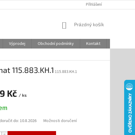
Přihlášení
NÁKUPNÍ
Prázdný košík
KOŠÍK
Výprodej
Obchodní podmínky
Kontakt
Odstoupení
at 115.883.KH.1
115.883.KH.1
19 Kč
/ ks
dem
oručit do:
10.8.2026
Možnosti doručení