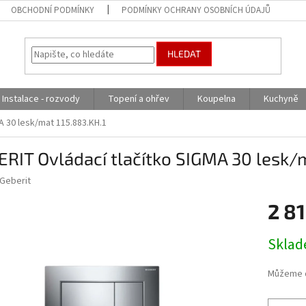
OBCHODNÍ PODMÍNKY
PODMÍNKY OCHRANY OSOBNÍCH ÚDAJŮ
HLEDAT
Instalace - rozvody
Topení a ohřev
Koupelna
Kuchyně
A 30 lesk/mat 115.883.KH.1
RIT Ovládací tlačítko SIGMA 30 lesk/m
Geberit
2 8
Měrná
Skla
cena:
Můžeme d