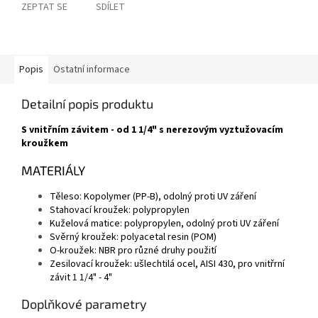
ZEPTAT SE
SDÍLET
Popis
Ostatní informace
Detailní popis produktu
S vnitřním závitem - od 1 1/4" s nerezovým vyztužovacím
kroužkem
MATERIÁLY
Těleso: Kopolymer (PP-B), odolný proti UV záření
Stahovací kroužek: polypropylen
Kuželová matice: polypropylen, odolný proti UV záření
Svěrný kroužek: polyacetal resin (POM)
O-kroužek: NBR pro různé druhy použití
Zesilovací kroužek: ušlechtilá ocel, AISI 430, pro vnitřrní
závit 1 1/4" - 4"
Doplňkové parametry