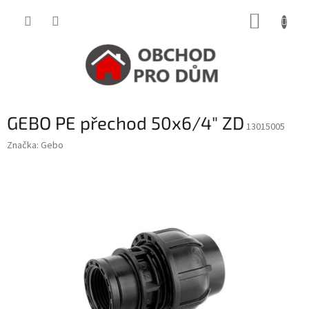
Přejít
NÁKUP
na
obsah
KOŠÍK
GEBO PE přechod 50x6/4" ZD
13015005
Značka:
Gebo