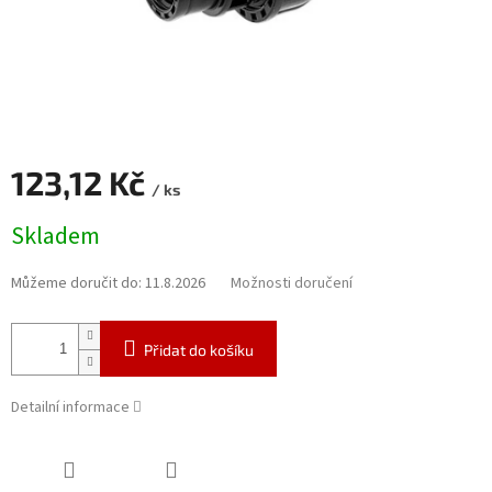
123,12 Kč
/ ks
Měrná
Skladem
cena:
Můžeme doručit do:
11.8.2026
Možnosti doručení
Přidat do košíku
Detailní informace