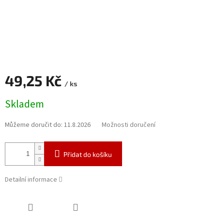
49,25 Kč
/ ks
Měrná
Skladem
cena:
Můžeme doručit do:
11.8.2026
Možnosti doručení
Přidat do košíku
Detailní informace