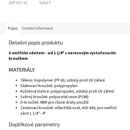
ZEPTAT SE
SDÍLET
Popis
Ostatní informace
Detailní popis produktu
S vnitřním závitem - od 1 1/4" s nerezovým vyztužovacím
kroužkem
MATERIÁLY
Těleso: Kopolymer (PP-B), odolný proti UV záření
Stahovací kroužek: polypropylen
Kuželová matice: polypropylen, odolný proti UV záření
Svěrný kroužek: polyacetal resin (POM)
O-kroužek: NBR pro různé druhy použití
Zesilovací kroužek: ušlechtilá ocel, AISI 430, pro vnitřrní
závit 1 1/4" - 4"
Doplňkové parametry