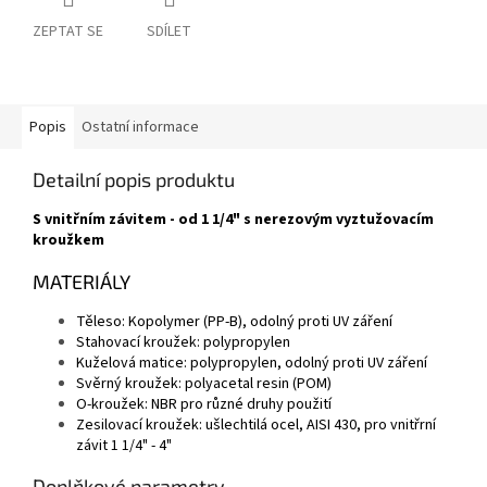
ZEPTAT SE
SDÍLET
Popis
Ostatní informace
Detailní popis produktu
S vnitřním závitem - od 1 1/4" s nerezovým vyztužovacím
kroužkem
MATERIÁLY
Těleso: Kopolymer (PP-B), odolný proti UV záření
Stahovací kroužek: polypropylen
Kuželová matice: polypropylen, odolný proti UV záření
Svěrný kroužek: polyacetal resin (POM)
O-kroužek: NBR pro různé druhy použití
Zesilovací kroužek: ušlechtilá ocel, AISI 430, pro vnitřrní
závit 1 1/4" - 4"
Doplňkové parametry