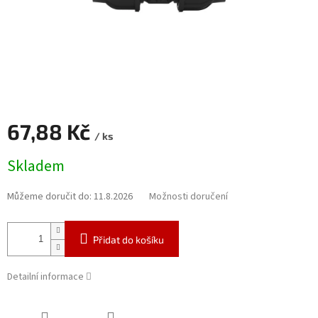
67,88 Kč
/ ks
Měrná
Skladem
cena:
Můžeme doručit do:
11.8.2026
Možnosti doručení
Přidat do košíku
Detailní informace