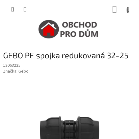
Přejít
NÁKUP
na
obsah
KOŠÍK
GEBO PE spojka redukovaná 32-25
13063225
Značka:
Gebo