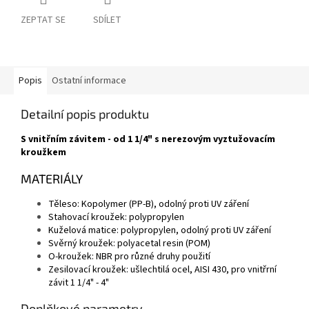
ZEPTAT SE
SDÍLET
Popis
Ostatní informace
Detailní popis produktu
S vnitřním závitem - od 1 1/4" s nerezovým vyztužovacím
kroužkem
MATERIÁLY
Těleso: Kopolymer (PP-B), odolný proti UV záření
Stahovací kroužek: polypropylen
Kuželová matice: polypropylen, odolný proti UV záření
Svěrný kroužek: polyacetal resin (POM)
O-kroužek: NBR pro různé druhy použití
Zesilovací kroužek: ušlechtilá ocel, AISI 430, pro vnitřrní
závit 1 1/4" - 4"
Doplňkové parametry