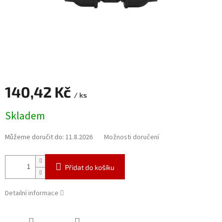
140,42 Kč
/ ks
Měrná
Skladem
cena:
Můžeme doručit do:
11.8.2026
Možnosti doručení
Přidat do košíku
Detailní informace