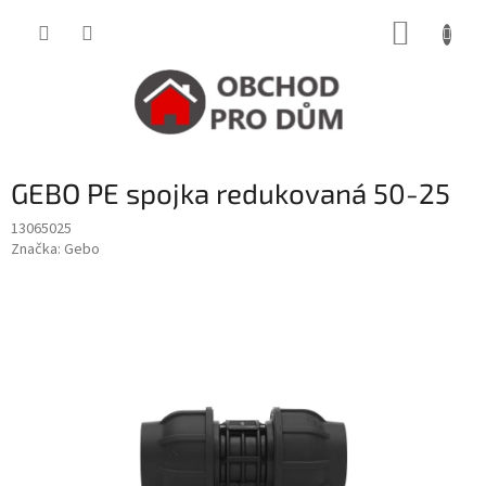
Přejít
NÁKUP
na
obsah
KOŠÍK
GEBO PE spojka redukovaná 50-25
13065025
Značka:
Gebo