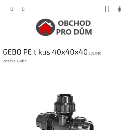
Přejít
NÁKUP
na
obsah
KOŠÍK
GEBO PE t kus 40x40x40
131040
Značka:
Gebo