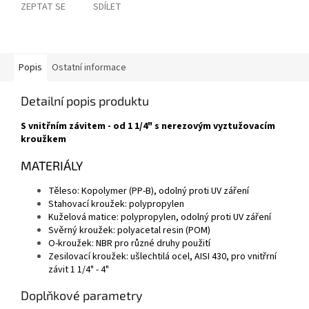
ZEPTAT SE
SDÍLET
Popis
Ostatní informace
Detailní popis produktu
S vnitřním závitem - od 1 1/4" s nerezovým vyztužovacím
kroužkem
MATERIÁLY
Těleso: Kopolymer (PP-B), odolný proti UV záření
Stahovací kroužek: polypropylen
Kuželová matice: polypropylen, odolný proti UV záření
Svěrný kroužek: polyacetal resin (POM)
O-kroužek: NBR pro různé druhy použití
Zesilovací kroužek: ušlechtilá ocel, AISI 430, pro vnitřrní
závit 1 1/4" - 4"
Doplňkové parametry