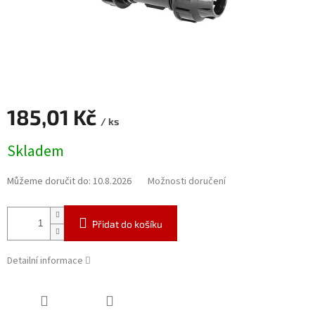
185,01 Kč
/ ks
Měrná
Skladem
cena:
Můžeme doručit do:
10.8.2026
Možnosti doručení
Přidat do košíku
Detailní informace