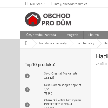
Přejít
608 779 287
info@obchodprodum.cz
na
obsah
Dům, stavba, zahrada
Drogerie
Elektro
Domů
Instalace - rozvody
flexi hadičky
Ha
P
Had
o
s
Značka:
Top 10 produktů
t
r
Savo Original 4kg kanystr
a
135 Kč
n
Geka Garden spojka bajonet
n
1/2"
í
73 Kč
p
Chemická kotva bez styrenu
a
POLYESTER SF 300ml