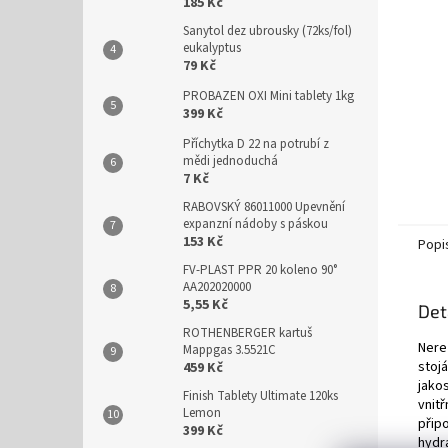
n
185 Kč
e
Sanytol dez ubrousky (72ks/fol)
l
eukalyptus
79 Kč
PROBAZEN OXI Mini tablety 1kg
399 Kč
Příchytka D 22 na potrubí z
mědi jednoduchá
7 Kč
RABOVSKÝ 86011000 Upevnění
expanzní nádoby s páskou
153 Kč
Popi
FV-PLAST PPR 20 koleno 90°
AA202020000
5,55 Kč
Det
ROTHENBERGER kartuš
Nere
Mappgas 3.5521C
stoj
459 Kč
jako
Finish Tablety Ultimate 120ks
vnit
Lemon
přip
399 Kč
hydra