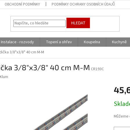
OBCHODNÍ PODMÍNKY
PODMÍNKY OCHRANY OSOBNÍCH ÚDAJŮ
HLEDAT
Instalace - rozvody
Topení a ohřev
Koupelna
Kuchyně
dička 3/8"x3/8" 40 cm M-M
ička 3/8"x3/8" 40 cm M-M
CR193C
Klum
45,
Měrná
Skla
cena:
Můžeme d