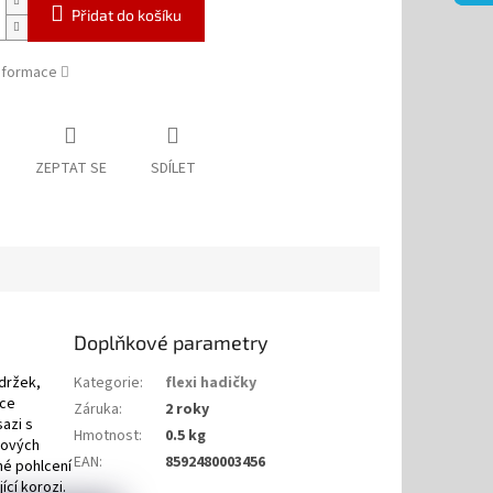
Přidat do košíku
informace
ZEPTAT SE
SDÍLET
Doplňkové parametry
ádržek,
Kategorie
:
flexi hadičky
oce
Záruka
:
2 roky
azi s
Hmotnost
:
0.5 kg
zových
EAN
:
8592480003456
né pohlcení
ící korozi.