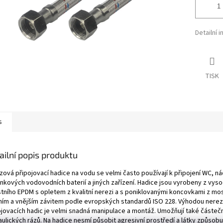
Detailní 
TISK
s
ailní popis produktu
zová připojovací hadice na vodu se velmi často používají k připojení WC, n
ánkových vodovodních baterií a jiných zařízení. Hadice jsou vyrobeny z vys
stního EPDM s opletem z kvalitní nerezi a s poniklovanými koncovkami z mos
řním a vnějším závitem podle evropských standardů ISO 228. Výhodou nere
ojovacích hadic je velmi snadná manipulace a montáž. Umožňují také částeč
ulických rázů. Na hadice nesmí působit agresivní prostředí a látky způsobuj