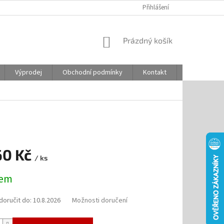
Přihlášení
NÁKUPNÍ
Prázdný košík
KOŠÍK
Výprodej
Obchodní podmínky
Kontakt
Odstoupení
60 Kč
/ ks
dem
oručit do:
10.8.2026
Možnosti doručení