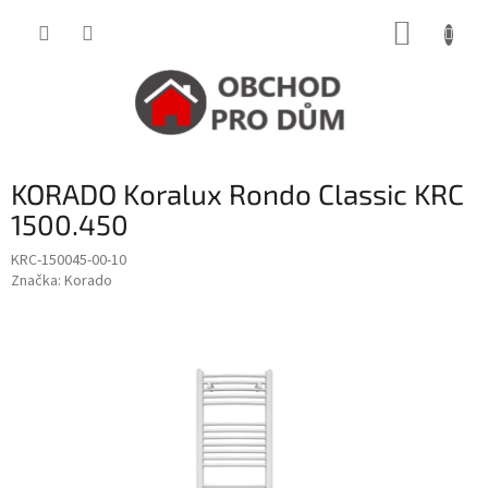
Přejít
NÁKUP
na
obsah
KOŠÍK
KORADO Koralux Rondo Classic KRC
1500.450
KRC-150045-00-10
Značka:
Korado