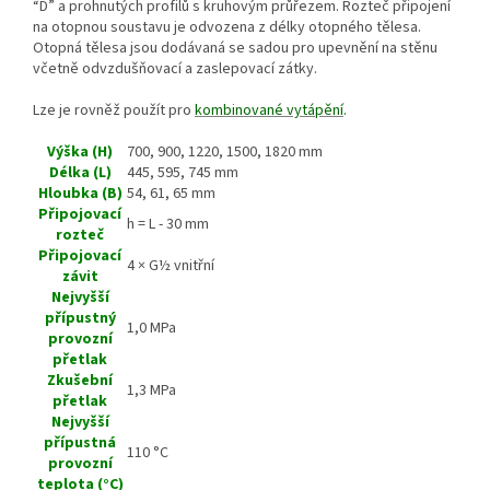
“D” a prohnutých profilů s kruhovým průřezem. Rozteč připojení
na otopnou soustavu je odvozena z délky otopného tělesa.
Otopná tělesa jsou dodávaná se sadou pro upevnění na stěnu
včetně odvzdušňovací a zaslepovací zátky.
Lze je rovněž použít pro
kombinované vytápění
.
Výška (H)
700, 900, 1220, 1500, 1820 mm
Délka (L)
445, 595, 745 mm
Hloubka (B)
54, 61, 65 mm
Připojovací
h = L - 30 mm
rozteč
Připojovací
4 × G½ vnitřní
závit
Nejvyšší
přípustný
1,0 MPa
provozní
přetlak
Zkušební
1,3 MPa
přetlak
Nejvyšší
přípustná
110 °C
provozní
teplota (°C)