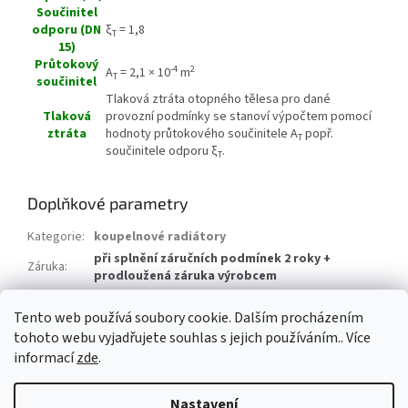
Součinitel
odporu (DN
ξ
= 1,8
T
15)
Průtokový
-4
2
A
= 2,1 × 10
m
T
součinitel
Tlaková ztráta otopného tělesa pro dané
Tlaková
provozní podmínky se stanoví výpočtem pomocí
ztráta
hodnoty průtokového součinitele A
popř.
T
součinitele odporu ξ
.
T
Doplňkové parametry
Kategorie
:
koupelnové radiátory
při splnění záručních podmínek 2 roky +
Záruka
:
prodloužená záruka výrobcem
Hmotnost
:
12 kg
Tento web používá soubory cookie. Dalším procházením
EAN
:
8590822993724
tohoto webu vyjadřujete souhlas s jejich používáním.. Více
informací
zde
.
Z
á
Nastavení