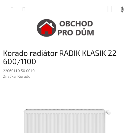
Přejít
NÁKUP
na
obsah
KOŠÍK
Korado radiátor RADIK KLASIK 22
600/1100
22060110-50-0010
Značka:
Korado