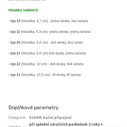
Hloubky radiátorů:
- typ 10
(hloubka: 4,7 cm) - jedna deska, bez lamely
- typ 11
(hloubka: 6,3 cm)- jedna deska, jedna lamela
- typ 20
(hloubka: 6,6 cm) - dvě desky, bez lamel
- typ 21
(hloubka: 6,6 cm) dvě desky, jedna lamela
- typ 22
(hloubka: 10 cm) - dvě desky, dvě lamely
- typ 33
(hloubka: 15,5 cm) - tři desky, tři lamely
Doplňkové parametry
Kategorie
:
KLASIK boční připojení
při splnění záručních podmínek 2 roky +