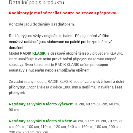
Detailní popis produktu
Radiátory je možné zasílat pouze paletovou přepravou.
Konzole jsou dodávány s radiátorem
.
Radiátory jsou vždy v originálním balení. Při objednání většího
množství radiátorů jsou stohované na paletě pro bezproblémové
doručení.
Model
RADIK
KLASIK
je
deskové otopné těleso
v provedení KLASIK,
které umožňuje
levé nebo pravé boční připojení
na rozvod otopné
soustavy. Svou konstrukcí je RADIK KLASIK určen pro
otopné
soustavy s nuceným nebo samotížným oběhem
.
Ze zadní strany modelu RADIK KLASIK jsou přivařeny
dvě horní a dolní
příchytky
. Otopná tělesa o délce 1800 mm a delší mají navařena
šest
příchytek
.
Radiátory se vyrábí v těchto výškách:
30 cm, 40 cm, 50 cm, 60 cm,
90 cm
Radiátory se vyrábí v těchto délkách:
40 cm, 50 cm, 60 cm, 70 cm, 80
cm, 90 cm, 100 cm, 110 cm, 120 cm, 140 cm, 160 cm, 180 cm, 200 cm,
230 cm, 260 cm, 300 cm