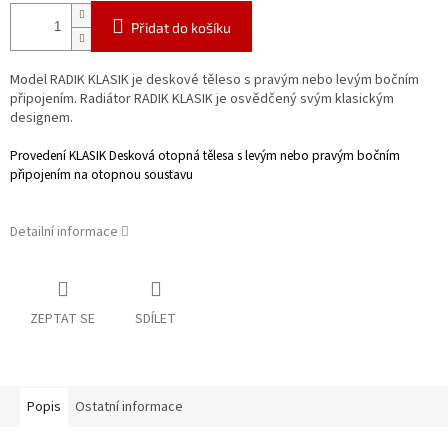
Přidat do košíku
Model RADIK KLASIK je deskové těleso s pravým nebo levým bočním
připojením. Radiátor RADIK KLASIK je osvědčený svým klasickým
designem.
Provedení KLASIK
Desková otopná tělesa s levým nebo pravým bočním
připojením na otopnou
soustavu
Detailní informace
ZEPTAT SE
SDÍLET
Popis
Ostatní informace