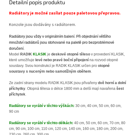
Detailní popis produktu
Radiátory je možné zasílat pouze paletovou přepravou.
Konzole jsou dodávány s radiátorem
.
Radiátory jsou vždy v originálním balení. Při objednání většího
množství radiátorů jsou stohované na paletě pro bezproblémové
doručení.
Model
RADIK
KLASIK
je
deskové otopné těleso
v provedení KLASIK,
které umožňuje
levé nebo pravé boční připojení
na rozvod otopné
soustavy. Svou konstrukcí je RADIK KLASIK určen pro
otopné
soustavy s nuceným nebo samotížným oběhem
.
Ze zadní strany modelu RADIK KLASIK jsou přivařeny
dvě horní a dolní
příchytky
. Otopná tělesa o délce 1800 mm a delší mají navařena
šest
příchytek
.
Radiátory se vyrábí v těchto výškách:
30 cm, 40 cm, 50 cm, 60 cm,
90 cm
Radiátory se vyrábí v těchto délkách:
40 cm, 50 cm, 60 cm, 70 cm, 80
cm, 90 cm, 100 cm, 110 cm, 120 cm, 140 cm, 160 cm, 180 cm, 200 cm,
230 cm, 260 cm, 300 cm