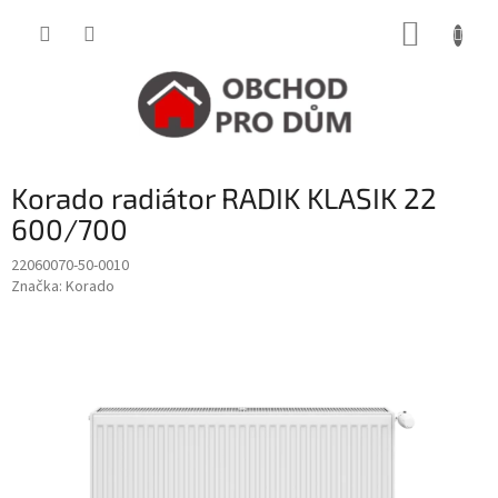
Přejít
NÁKUP
na
obsah
KOŠÍK
Korado radiátor RADIK KLASIK 22
600/700
22060070-50-0010
Značka:
Korado