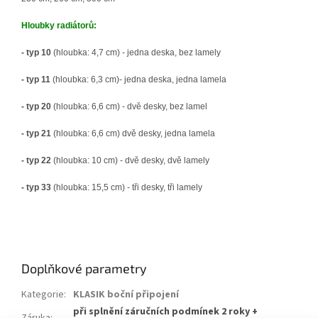
Hloubky radiátorů:
- typ 10
(hloubka: 4,7 cm) - jedna deska, bez lamely
- typ 11
(hloubka: 6,3 cm)- jedna deska, jedna lamela
- typ 20
(hloubka: 6,6 cm) - dvě desky, bez lamel
- typ 21
(hloubka: 6,6 cm) dvě desky, jedna lamela
- typ 22
(hloubka: 10 cm) - dvě desky, dvě lamely
- typ 33
(hloubka: 15,5 cm) - tři desky, tři lamely
Doplňkové parametry
Kategorie
:
KLASIK boční připojení
při splnění záručních podmínek 2 roky +