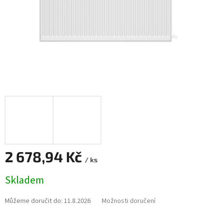
2 678,94 Kč
/ ks
Měrná
Skladem
cena:
Můžeme doručit do:
11.8.2026
Možnosti doručení