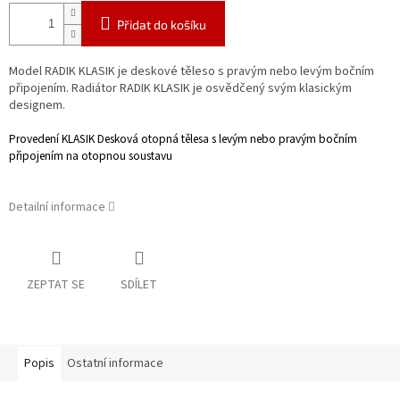
Přidat do košíku
Model RADIK KLASIK je deskové těleso s pravým nebo levým bočním
připojením. Radiátor RADIK KLASIK je osvědčený svým klasickým
designem.
Provedení KLASIK
Desková otopná tělesa s levým nebo pravým bočním
připojením na otopnou
soustavu
Detailní informace
ZEPTAT SE
SDÍLET
Popis
Ostatní informace