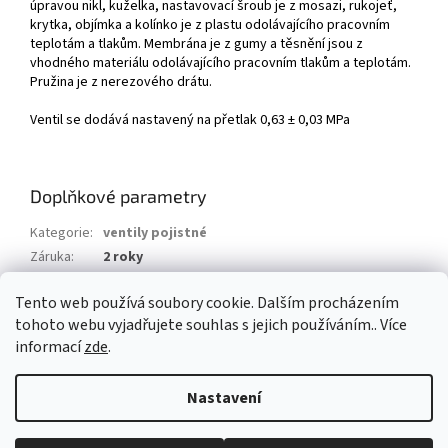
úpravou nikl, kuželka, nastavovací šroub je z mosazi, rukojeť,
krytka, objímka a kolínko je z plastu odolávajícího pracovním
teplotám a tlakům. Membrána je z gumy a těsnění jsou z
vhodného materiálu odolávajícího pracovním tlakům a teplotám.
Pružina je z nerezového drátu.
Ventil se dodává nastavený na přetlak 0,63 ± 0,03 MPa
Doplňkové parametry
Kategorie
:
ventily pojistné
Záruka
:
2 roky
Hmotnost
:
0.3 kg
Tento web používá soubory cookie. Dalším procházením
EAN
:
8585031024772
tohoto webu vyjadřujete souhlas s jejich používáním.. Více
informací
zde
.
Z
á
Nastavení
Vytvořil Shoptet
p
a