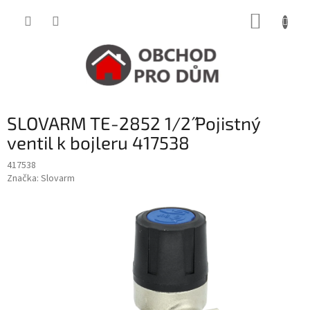
Přejít
NÁKUP
na
obsah
KOŠÍK
SLOVARM TE-2852 1/2˝ Pojistný
ventil k bojleru 417538
417538
Značka:
Slovarm