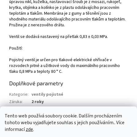
úpravou nikl, kuželka, nastavovací šroub je z mosazi, rukojeť,
krytka, objímka a kolínko je z plastu odolávajícího pracovním
teplotám a tlakům. Membrána je z gumy a těsnění jsou z
vhodného materiálu odolávajícího pracovním tlakům a teplotám.
Pružina je z nerezového drátu.
Ventil se dodává nastavený na přetlak 0,83 ± 0,03 MPa.
Použití:
Pojistný ventil je určen pro tlakové elektrické ohřívače v
rozvodech pitné a užitkové vody do maximálního pracovního
tlaku 0,8 MPa a teploty 80 ° C.
Doplňkové parametry
Kategorie
:
ventily pojistné
Záruka
:
2 roky
Hmotnost
:
0.3 kg
Tento web používá soubory cookie. Dalším procházením
EAN
:
8585031038205
tohoto webu vyjadřujete souhlas s jejich používáním.. Více
informací
zde
.
Z