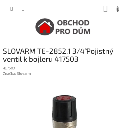
Přejít
NÁKUP
na
obsah
KOŠÍK
SLOVARM TE-2852.1 3/4˝ Pojistný
ventil k bojleru 417503
417503
Značka:
Slovarm