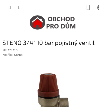
Přejít
NÁKUP
na
obsah
KOŠÍK
STENO 3/4" 10 bar pojistný ventil
584473410
Značka:
Steno