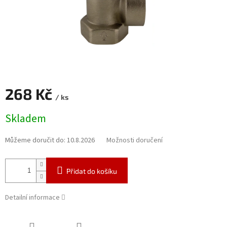
268 Kč
/ ks
Měrná
Skladem
cena:
Můžeme doručit do:
10.8.2026
Možnosti doručení
Přidat do košíku
Detailní informace