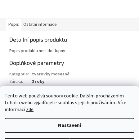
Popis
Ostatní informace
Detailní popis produktu
Popis produktu není dostupný
Doplňkové parametry
Kategorie
:
tvarovky mosazné
Záruka
:
2 roky
Hmotnost
:
0.2 kg
Tento web používá soubory cookie. Dalším procházením
EAN
:
8595042214321
tohoto webu vyjadřujete souhlas s jejich používáním.. Více
informací
zde
.
Z
á
Nastavení
Vytvořil Shoptet
p
a