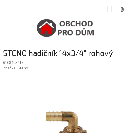
Přejít
NÁKUP
na
obsah
KOŠÍK
STENO hadičník 14x3/4" rohový
6168403414
Značka:
Steno