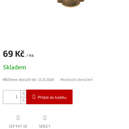
69 Kč
/ ks
Měrná
Skladem
cena:
Můžeme doručit do:
11.8.2026
Možnosti doručení
Přidat do košíku
ZEPTAT SE
SDÍLET