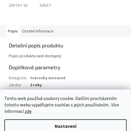
ZEPTAT SE
SDÍLET
Popis
Ostatní informace
Detailní popis produktu
Popis produktu není dostupný
Doplňkové parametry
Kategorie
:
tvarovky mosazné
Záruka
:
2 roky
Hmotnost
:
0.2 kg
Tento web používá soubory cookie. Dalším procházením
EAN
:
8595042195446
tohoto webu vyjadřujete souhlas s jejich používáním.. Více
informací
zde
.
Z
á
Nastavení
Vytvořil Shoptet
p