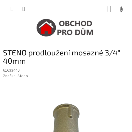
Přejít
NÁKUP
na
obsah
KOŠÍK
STENO prodloužení mosazné 3/4"
40mm
61633440
Značka:
Steno