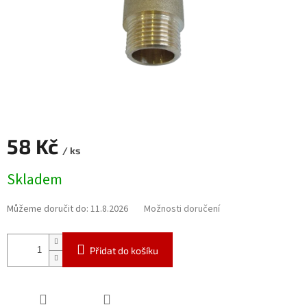
58 Kč
/ ks
Měrná
Skladem
cena:
Můžeme doručit do:
11.8.2026
Možnosti doručení
Přidat do košíku