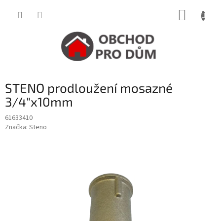
Přejít
NÁKUP
na
obsah
KOŠÍK
STENO prodloužení mosazné
3/4"x10mm
61633410
Značka:
Steno