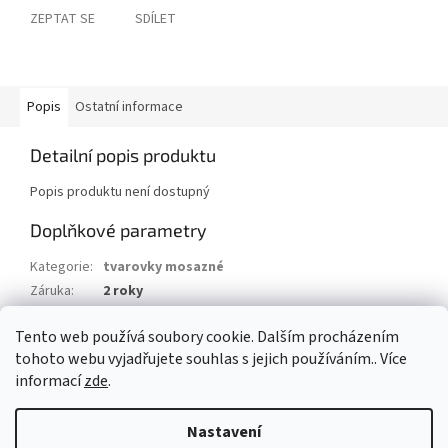
ZEPTAT SE
SDÍLET
Popis
Ostatní informace
Detailní popis produktu
Popis produktu není dostupný
Doplňkové parametry
Kategorie
:
tvarovky mosazné
Záruka
:
2 roky
Hmotnost
:
0.2 kg
Tento web používá soubory cookie. Dalším procházením
EAN
:
8595042195392
tohoto webu vyjadřujete souhlas s jejich používáním.. Více
informací
zde
.
Z
á
Nastavení
Vytvořil Shoptet
p