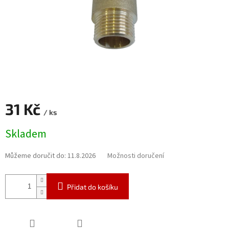
31 Kč
/ ks
Měrná
Skladem
cena:
Můžeme doručit do:
11.8.2026
Možnosti doručení
Přidat do košíku