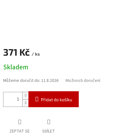
371 Kč
/ ks
Měrná
Skladem
cena:
Můžeme doručit do:
11.8.2026
Možnosti doručení
Přidat do košíku
ZEPTAT SE
SDÍLET