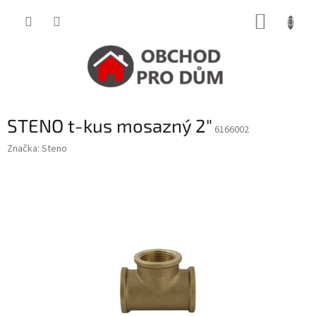
Přejít
NÁKUP
na
obsah
KOŠÍK
STENO t-kus mosazný 2"
6166002
Značka:
Steno