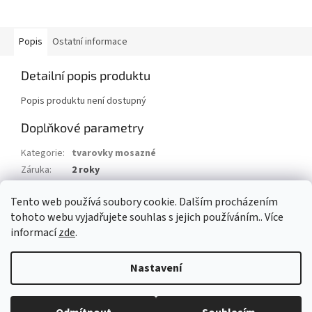
Popis
Ostatní informace
Detailní popis produktu
Popis produktu není dostupný
Doplňkové parametry
Kategorie
:
tvarovky mosazné
Záruka
:
2 roky
Hmotnost
:
0.2 kg
Tento web používá soubory cookie. Dalším procházením
EAN
:
8595042194555
tohoto webu vyjadřujete souhlas s jejich používáním.. Více
informací
zde
.
Z
á
Nastavení
Vytvořil Shoptet
p
a
t