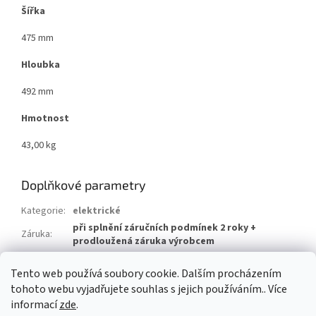
Šířka
475 mm
Hloubka
492 mm
Hmotnost
43,00 kg
Doplňkové parametry
Kategorie
:
elektrické
při splnění záručních podmínek 2 roky +
Záruka
:
prodloužená záruka výrobcem
Hmotnost
:
48 kg
Tento web používá soubory cookie. Dalším procházením
EAN
:
4017212316498
tohoto webu vyjadřujete souhlas s jejich používáním.. Více
informací
zde
.