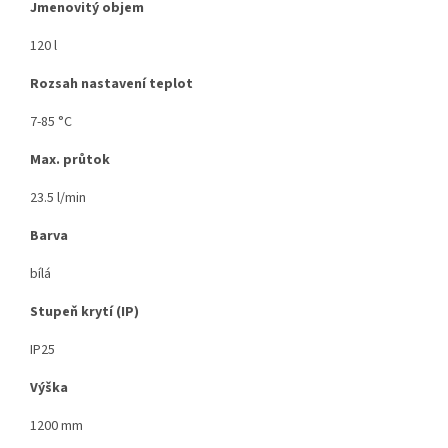
Jmenovitý objem
120 l
Rozsah nastavení teplot
7-85 °C
Max. průtok
23.5 l/min
Barva
bílá
Stupeň krytí (IP)
IP25
Výška
1200 mm