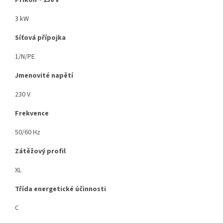
Příkon ~ 230 V
3 kW
Síťová přípojka
1/N/PE
Jmenovité napětí
230 V
Frekvence
50/60 Hz
Zátěžový profil
XL
Třída energetické účinnosti
C