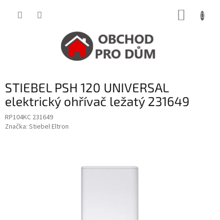
Přejít
NÁKUP
na
obsah
KOŠÍK
STIEBEL PSH 120 UNIVERSAL
elektrický ohřívač ležatý 231649
RP104KC 231649
Značka:
Stiebel Eltron