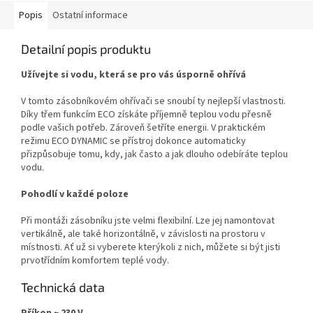
Popis
Ostatní informace
Detailní popis produktu
Užívejte si vodu, která se pro vás úsporně ohřívá
V tomto zásobníkovém ohřívači se snoubí ty nejlepší vlastnosti.
Díky třem funkcím ECO získáte příjemně teplou vodu přesně
podle vašich potřeb. Zároveň šetříte energii. V praktickém
režimu ECO DYNAMIC se přístroj dokonce automaticky
přizpůsobuje tomu, kdy, jak často a jak dlouho odebíráte teplou
vodu.
Pohodlí v každé poloze
Při montáži zásobníku jste velmi flexibilní. Lze jej namontovat
vertikálně, ale také horizontálně, v závislosti na prostoru v
místnosti. Ať už si vyberete kterýkoli z nich, můžete si být jisti
prvotřídním komfortem teplé vody.
Technická data