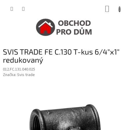
Přejít
NÁKUP
na
obsah
KOŠÍK
SVIS TRADE FE C.130 T-kus 6/4"x1"
redukovaný
012.FC.131.040.025
Značka:
Svis trade