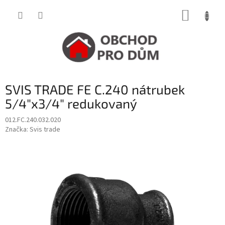
Přejít
NÁKUP
na
obsah
KOŠÍK
SVIS TRADE FE C.240 nátrubek
5/4"x3/4" redukovaný
012.FC.240.032.020
Značka:
Svis trade