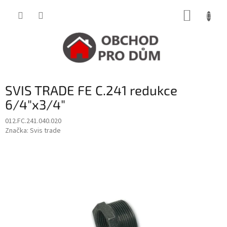
Přejít
NÁKUP
na
obsah
KOŠÍK
SVIS TRADE FE C.241 redukce
6/4"x3/4"
012.FC.241.040.020
Značka:
Svis trade