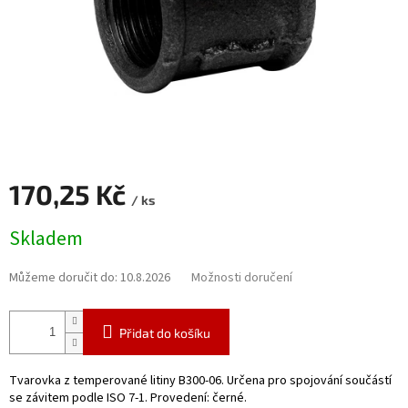
170,25 Kč
/ ks
Měrná
Skladem
cena:
Můžeme doručit do:
10.8.2026
Možnosti doručení
Přidat do košíku
Tvarovka z temperované litiny B300-06. Určena pro spojování součástí
se závitem podle ISO 7-1. Provedení: černé.