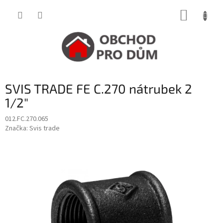
Přejít
NÁKUP
na
obsah
KOŠÍK
SVIS TRADE FE C.270 nátrubek 2
1/2"
012.FC.270.065
Značka:
Svis trade