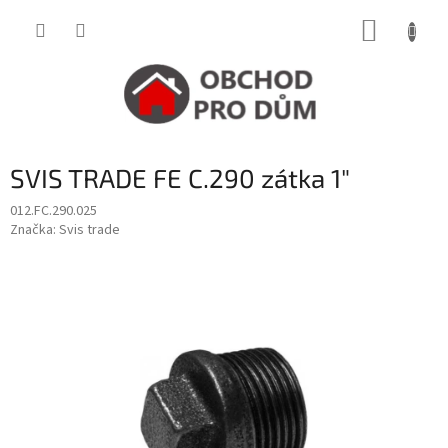
Přejít
NÁKUP
na
obsah
KOŠÍK
SVIS TRADE FE C.290 zátka 1"
012.FC.290.025
Značka:
Svis trade