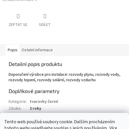
ZEPTAT SE
SDÍLET
Popis
Ostatní informace
Detailní popis produktu
Doporučení výrobce pro instalace: rozvody plynu, rozvody vody,
rozvody topení, rozvody solární, rozvody vzduchu
Doplňkové parametry
Kategorie
:
tvarovky černé
Záruka
:
2 roky
Hmotnost
:
0.3 kg
Tento web používá soubory cookie. Dalším procházením
EAN
:
8592018104600
tohoto webu vyjadřujete souhlas s jejich používáním.. Více