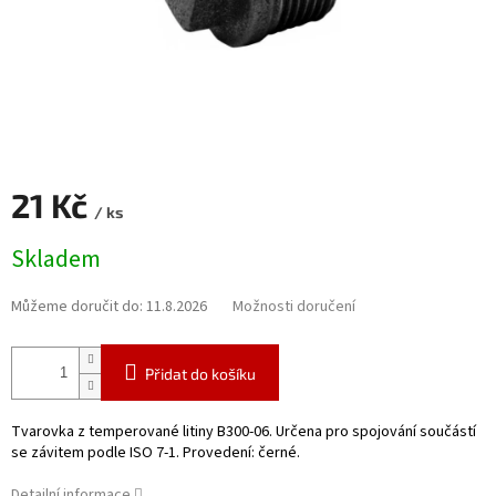
21 Kč
/ ks
Měrná
Skladem
cena:
Můžeme doručit do:
11.8.2026
Možnosti doručení
Přidat do košíku
Tvarovka z temperované litiny B300-06. Určena pro spojování součástí
se závitem podle ISO 7-1. Provedení: černé.
Detailní informace