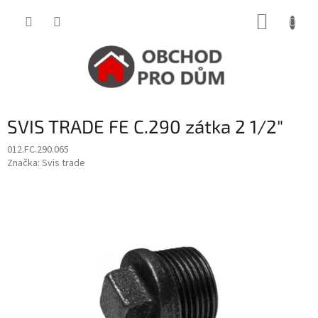
Přejít
NÁKUP
na
obsah
KOŠÍK
SVIS TRADE FE C.290 zátka 2 1/2"
012.FC.290.065
Značka:
Svis trade