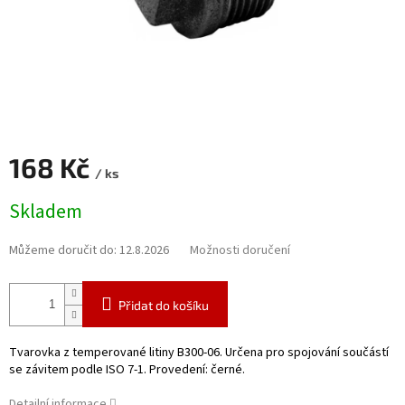
168 Kč
/ ks
Měrná
Skladem
cena:
Můžeme doručit do:
12.8.2026
Možnosti doručení
Přidat do košíku
Tvarovka z temperované litiny B300-06. Určena pro spojování součástí
se závitem podle ISO 7-1. Provedení: černé.
Detailní informace