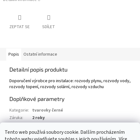
ZEPTAT SE
SDÍLET
Popis
Ostatní informace
Detailní popis produktu
Doporučení výrobce pro instalace: rozvody plynu, rozvody vody,
rozvody topení, rozvody solární, rozvody vzduchu
Doplňkové parametry
Kategorie
:
tvarovky černé
Záruka
:
2 roky
Hmotnost
:
0.3 kg
Tento web používá soubory cookie. Dalším procházením
EAN
:
8592018104648
tohoto webu vyjadřujete souhlas s jejich používáním.. Více