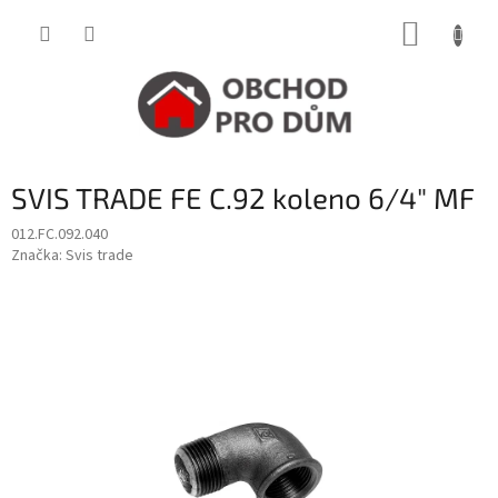
Přejít
NÁKUP
na
obsah
KOŠÍK
SVIS TRADE FE C.92 koleno 6/4" MF
012.FC.092.040
Značka:
Svis trade