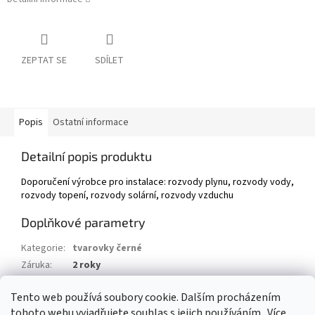
ZEPTAT SE
SDÍLET
Popis
Ostatní informace
Detailní popis produktu
Doporučení výrobce pro instalace: rozvody plynu, rozvody vody,
rozvody topení, rozvody solární, rozvody vzduchu
Doplňkové parametry
Kategorie
:
tvarovky černé
Záruka
:
2 roky
Hmotnost
:
0.5 kg
Tento web používá soubory cookie. Dalším procházením
EAN
:
8592018103214
tohoto webu vyjadřujete souhlas s jejich používáním.. Více