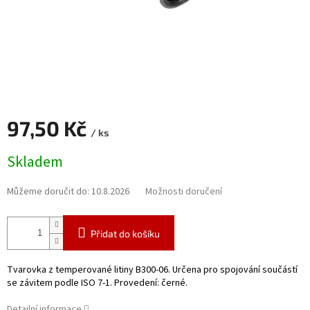
97,50 Kč
/ ks
Měrná
Skladem
cena:
Můžeme doručit do:
10.8.2026
Možnosti doručení
Přidat do košíku
Tvarovka z temperované litiny B300-06. Určena pro spojování součástí
se závitem podle ISO 7-1. Provedení: černé.
Detailní informace