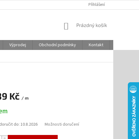
Přihlášení
NÁKUPNÍ
Prázdný košík
KOŠÍK
Výprodej
Obchodní podmínky
Kontakt
Odstoupení
89 Kč
/ m
dem
oručit do:
10.8.2026
Možnosti doručení