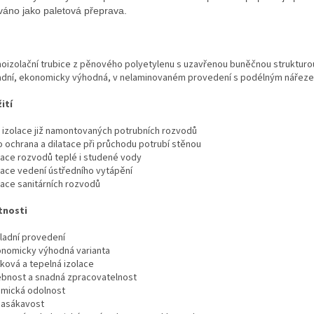
váno jako paletová přeprava.
oizolační trubice z pěnového polyetylenu s uzavřenou buněčnou strukturo
adní, ekonomicky výhodná, v nelaminovaném provedení s podélným nářez
ití
izolace již namontovaných potrubních rozvodů
 ochrana a dilatace při průchodu potrubí stěnou
ace rozvodů teplé i studené vody
ace vedení ústředního vytápění
ace sanitárních rozvodů
tnosti
adní provedení
omicky výhodná varianta
ová a tepelná izolace
nost a snadná zpracovatelnost
ická odolnost
asákavost