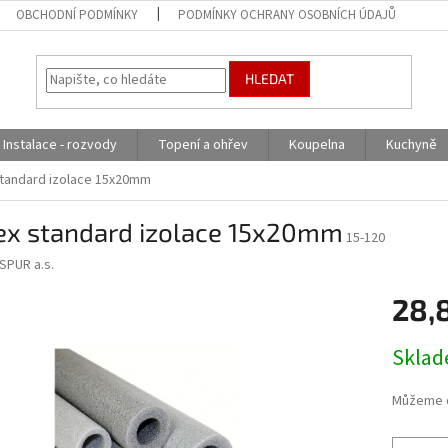
OBCHODNÍ PODMÍNKY
PODMÍNKY OCHRANY OSOBNÍCH ÚDAJŮ
HLEDAT
Instalace - rozvody
Topení a ohřev
Koupelna
Kuchyně
tandard izolace 15x20mm
ex standard izolace 15x20mm
15-120
SPUR a.s.
28,
Měrná
Skla
cena:
Můžeme d