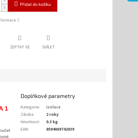
Přidat do košíku
informace
ZEPTAT SE
SDÍLET
Doplňkové parametry
Kategorie
:
izolace
A 1
Záruka
:
2 roky
Hmotnost
:
0.3 kg
EAN
:
8594069742039
oučet
ovné