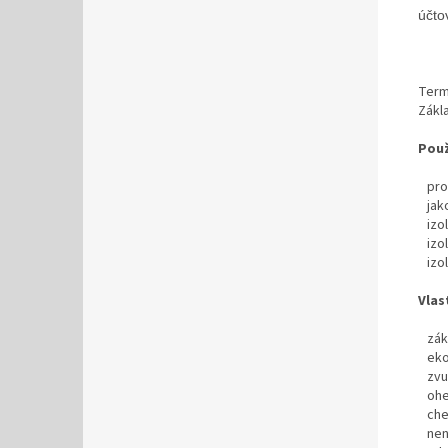
účto
Term
Zákl
Použ
pro 
jako
izol
izol
izol
Vlas
zákl
ekon
zvuk
oheb
chem
nen