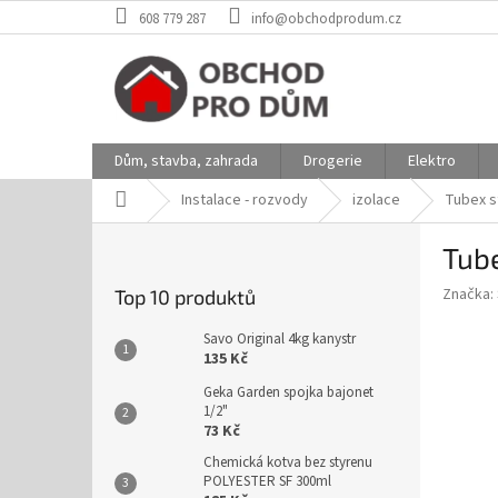
Přejít
608 779 287
info@obchodprodum.cz
na
obsah
Dům, stavba, zahrada
Drogerie
Elektro
Domů
Instalace - rozvody
izolace
Tubex s
P
Tub
o
s
Značka:
Top 10 produktů
t
r
Savo Original 4kg kanystr
a
135 Kč
n
Geka Garden spojka bajonet
n
1/2"
í
73 Kč
p
Chemická kotva bez styrenu
a
POLYESTER SF 300ml