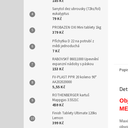
n
185 Kč
e
Sanytol dez ubrousky (72ks/fol)
l
eukalyptus
79 Kč
PROBAZEN OXI Mini tablety 1kg
379 Kč
Příchytka D 22 na potrubí z
mědi jednoduchá
7 Kč
RABOVSKÝ 86011000 Upevnění
expanzní nádoby s páskou
153 Kč
Popi
FV-PLAST PPR 20 koleno 90°
AA202020000
5,55 Kč
Det
ROTHENBERGER kartuš
Ob
Mappgas 3.5521C
459 Kč
ME
Finish Tablety Ultimate 120ks
Lemon
Maxi
399 Kč
obvo