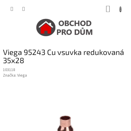
Přejít
NÁKUP
na
obsah
KOŠÍK
Viega 95243 Cu vsuvka redukovaná
35x28
103118
Značka:
Viega