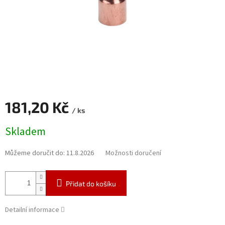
181,20 Kč
/ ks
Měrná
Skladem
cena:
Můžeme doručit do:
11.8.2026
Možnosti doručení
Přidat do košíku
Detailní informace