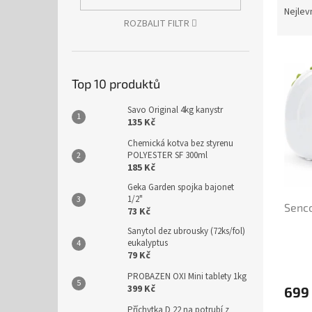
n
a
Nejlev
e
ROZBALIT FILTR
z
l
e
V
n
ý
í
Top 10 produktů
p
p
i
r
Savo Original 4kg kanystr
s
o
135 Kč
p
d
Chemická kotva bez styrenu
r
u
POLYESTER SF 300ml
o
k
185 Kč
d
t
Geka Garden spojka bajonet
u
ů
1/2"
Senco
k
73 Kč
t
Sanytol dez ubrousky (72ks/fol)
ů
eukalyptus
79 Kč
PROBAZEN OXI Mini tablety 1kg
399 Kč
699
Příchytka D 22 na potrubí z