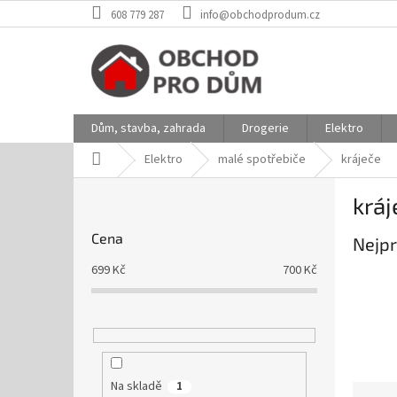
Přejít
608 779 287
info@obchodprodum.cz
na
obsah
Dům, stavba, zahrada
Drogerie
Elektro
Domů
Elektro
malé spotřebiče
kráječe
P
kráj
o
s
Cena
Nejpr
t
r
699
Kč
700
Kč
a
n
n
í
p
a
Na skladě
1
Ř