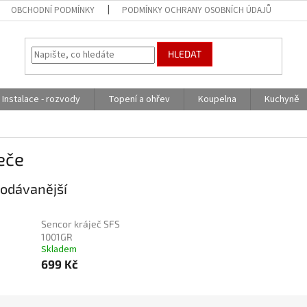
OBCHODNÍ PODMÍNKY
PODMÍNKY OCHRANY OSOBNÍCH ÚDAJŮ
HLEDAT
Instalace - rozvody
Topení a ohřev
Koupelna
Kuchyně
eče
odávanější
Sencor kráječ SFS
1001GR
Skladem
699 Kč