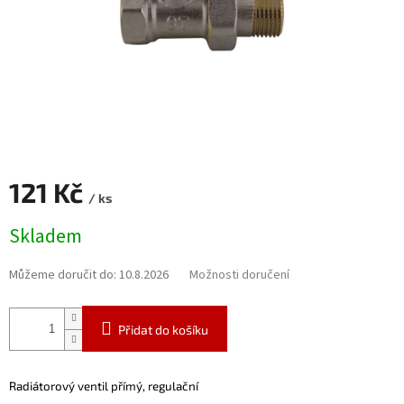
121 Kč
/ ks
Měrná
Skladem
cena:
Můžeme doručit do:
10.8.2026
Možnosti doručení
Přidat do košíku
Radiátorový ventil přímý,
regulační