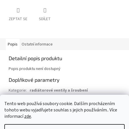
ZEPTAT SE
SDÍLET
Popis
Ostatní informace
Detailní popis produktu
Popis produktu není dostupný
Doplňkové parametry
Kategorie
:
radiátorové ventily a šroubení
Záruka
:
2 roky
Tento web používá soubory cookie. Dalším procházením
Hmotnost
:
0.2 kg
tohoto webu vyjadřujete souhlas s jejich používáním.. Více
informací
zde
.
Z
á