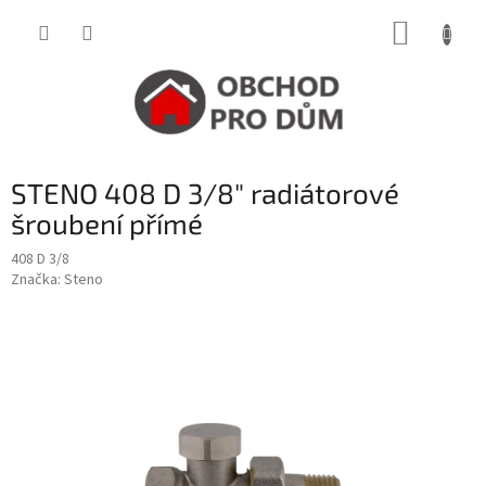
Přejít
NÁKUP
na
obsah
KOŠÍK
STENO 408 D 3/8" radiátorové
šroubení přímé
408 D 3/8
Značka:
Steno