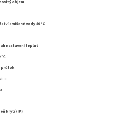
novitý objem
ství smíšené vody 40 °C
ah nastavení teplot
0 °C
 průtok
l/min
va
eň krytí (IP)