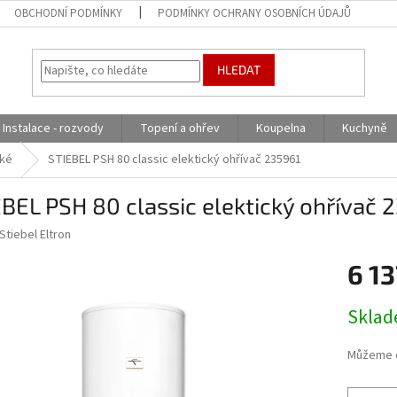
OBCHODNÍ PODMÍNKY
PODMÍNKY OCHRANY OSOBNÍCH ÚDAJŮ
HLEDAT
Instalace - rozvody
Topení a ohřev
Koupelna
Kuchyně
cké
STIEBEL PSH 80 classic elektický ohřívač 235961
BEL PSH 80 classic elektický ohřívač 
Stiebel Eltron
6 1
Měrná
Skla
cena:
Můžeme d