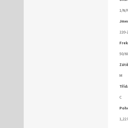
1/N/
Jmen
220-
Fre
50/6
Zátě
M
Tříd
C
Poho
1,22