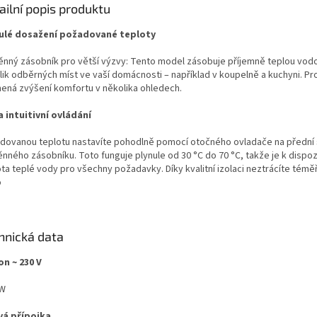
ailní popis produktu
ulé dosažení požadované teploty
ěnný zásobník pro větší výzvy: Tento model zásobuje příjemně teplou vod
lik odběrných míst ve vaší domácnosti – například v koupelně a kuchyni. Pr
ená zvýšení komfortu v několika ohledech.
a intuitivní ovládání
dovanou teplotu nastavíte pohodlně pomocí otočného ovladače na přední 
ěnného zásobníku. Toto funguje plynule od 30 °C do 70 °C, takže je k dispo
ota teplé vody pro všechny požadavky. Díky kvalitní izolaci neztrácíte témě
o
hnická data
on ~ 230 V
kW
vá přípojka