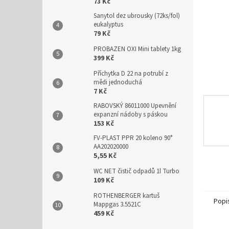
n
73 Kč
e
Sanytol dez ubrousky (72ks/fol)
l
eukalyptus
79 Kč
PROBAZEN OXI Mini tablety 1kg
399 Kč
Příchytka D 22 na potrubí z
mědi jednoduchá
7 Kč
RABOVSKÝ 86011000 Upevnění
expanzní nádoby s páskou
153 Kč
FV-PLAST PPR 20 koleno 90°
AA202020000
5,55 Kč
WC NET čistič odpadů 1l Turbo
109 Kč
ROTHENBERGER kartuš
Popi
Mappgas 3.5521C
459 Kč