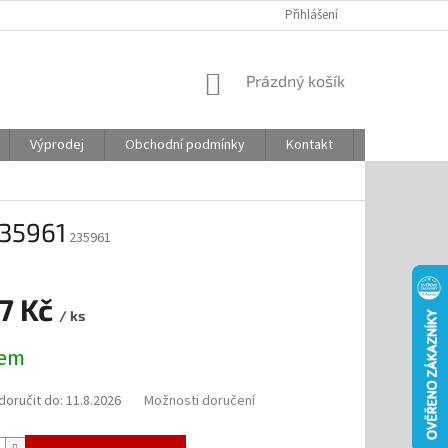
Přihlášení
NÁKUPNÍ
Prázdný košík
KOŠÍK
Výprodej
Obchodní podmínky
Kontakt
Odstoupení
235961
235961
37 Kč
/ ks
dem
oručit do:
11.8.2026
Možnosti doručení