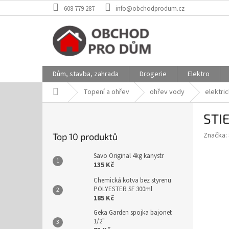
Přejít
608 779 287
info@obchodprodum.cz
na
obsah
Dům, stavba, zahrada
Drogerie
Elektro
Domů
Topení a ohřev
ohřev vody
elektri
P
STIE
o
s
Značka:
Top 10 produktů
t
r
Savo Original 4kg kanystr
a
135 Kč
n
Chemická kotva bez styrenu
n
POLYESTER SF 300ml
í
185 Kč
p
Geka Garden spojka bajonet
a
1/2"