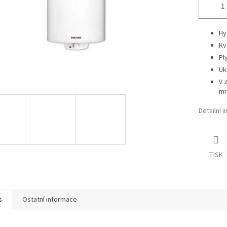
Hy
Kv
Pl
Uk
V 
mr
Detailní 
TISK
s
Ostatní informace