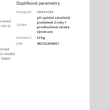
Doplňkové parametry
Kategorie
:
elektrické
při splnění záručních
ou hned
podmínek 2 roky +
Záruka
:
o vás to
prodloužená záruka
výrobcem
Hmotnost
:
32 kg
EAN
:
4017212359617
straně
zici vhodná
ř žádné