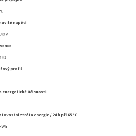
PE
ovité napětí
240 V
kvence
0 Hz
žový profil
a energetické účinnosti
tovostní ztráta energie / 24 h při 65 °C
 kWh