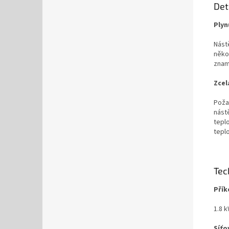
Det
Plyn
Nást
něko
znam
Zcel
Poža
nást
tepl
tepl
Tec
Přík
1.8 
Síťo