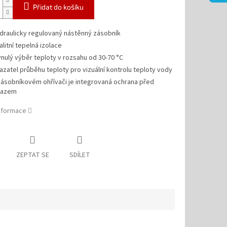
Přidat do košíku
draulicky regulovaný nástěnný zásobník
alitní tepelná izolace
ynulý výběr teploty v rozsahu od 30-70 °C
azatel průběhu teploty pro vizuální kontrolu teploty vody
zásobníkovém ohřívači je integrovaná ochrana před
azem
informace
ZEPTAT SE
SDÍLET