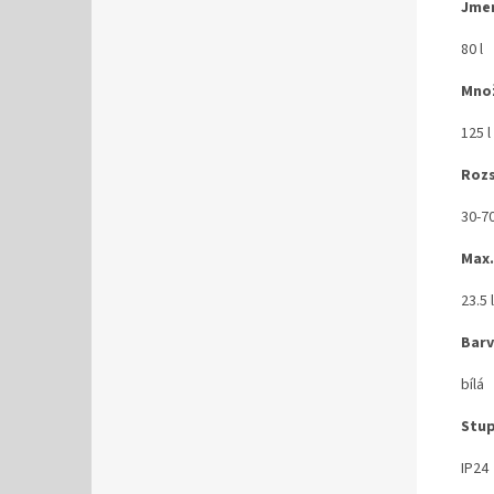
Jme
80 l
Množ
125 l
Rozs
30-7
Max.
23.5 
Bar
bílá
Stup
IP24