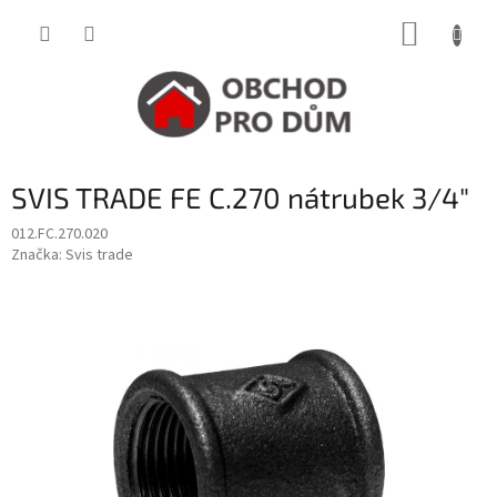
Přejít
NÁKUP
na
obsah
KOŠÍK
SVIS TRADE FE C.270 nátrubek 3/4"
012.FC.270.020
Značka:
Svis trade