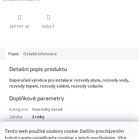
ZEPTAT SE
SDÍLET
Popis
Ostatní informace
Detailní popis produktu
Doporučení výrobce pro instalace: rozvody plynu, rozvody vody,
rozvody topení, rozvody solární, rozvody vzduchu
Doplňkové parametry
Kategorie
:
tvarovky černé
Záruka
:
2 roky
Hmotnost
:
0.3 kg
Tento web používá soubory cookie. Dalším procházením
EAN
:
8592018104358
tohoto webu vyjadřujete souhlas s jejich používáním.. Více