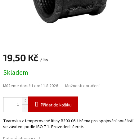
19,50 Kč
/ ks
Měrná
Skladem
cena:
Můžeme doručit do:
11.8.2026
Možnosti doručení
Přidat do košíku
Tvarovka z temperované litiny B300-06. Určena pro spojování součástí
se závitem podle ISO 7-1. Provedení: černé.
Detailní informace