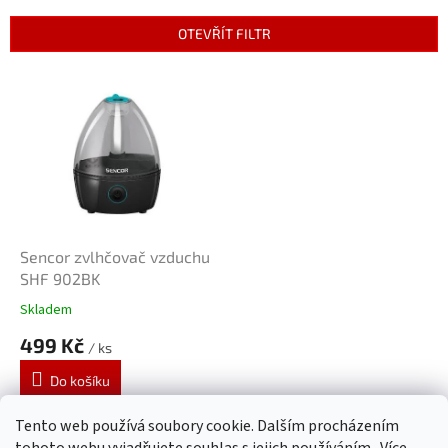
e
n
OTEVŘÍT FILTR
í
p
V
r
ý
o
p
d
i
u
s
k
p
t
r
ů
o
d
Sencor zvlhčovač vzduchu
u
SHF 902BK
k
Skladem
t
499 Kč
ů
/ ks
Do košíku
Tento web používá soubory cookie. Dalším procházením
1
položek celkem
O