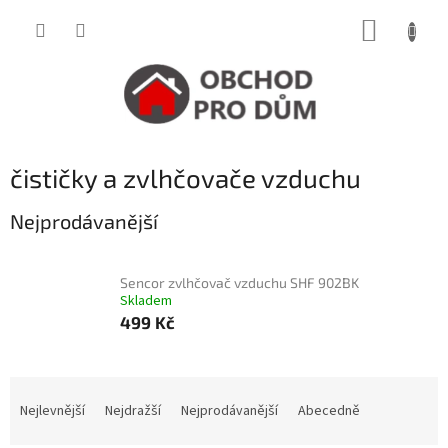
Přejít
NÁKUP
na
obsah
KOŠÍK
čističky a zvlhčovače vzduchu
Nejprodávanější
Sencor zvlhčovač vzduchu SHF 902BK
Skladem
499 Kč
Ř
a
Nejlevnější
Nejdražší
Nejprodávanější
Abecedně
z