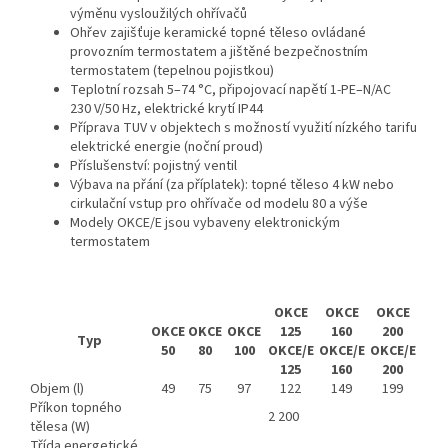
výměnu vysloužilých ohřívačů
Ohřev zajišťuje keramické topné těleso ovládané
provozním termostatem a jištěné bezpečnostním
termostatem (tepelnou pojistkou)
Teplotní rozsah 5–74 °C, připojovací napětí 1-PE–N/AC
230 V/50 Hz, elektrické krytí IP44
Příprava TUV v objektech s možností využití nízkého tarifu
elektrické energie (noční proud)
Příslušenství: pojistný ventil
Výbava na přání (za příplatek): topné těleso 4 kW nebo
cirkulační vstup pro ohřívače od modelu 80 a výše
Modely OKCE/E jsou vybaveny elektronickým
termostatem
OKCE
OKCE
OKCE
OKCE
OKCE
OKCE
125
160
200
Typ
50
80
100
OKCE/E
OKCE/E
OKCE/E
125
160
200
Objem (l)
49
75
97
122
149
199
Příkon topného
2 200
tělesa (W)
Třída energetické