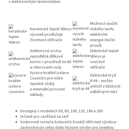
s elektronickým termostatem.
Možnost využití
Keramické topné těleso
nízkého tarifu
výrazně prodlužuje
elektrické
životnost ohřívače
energie (noční
proud)
Antikorozní vrstva
Elektrické topné
nepodléhá důlkové
těleso je
korozi v prostředí tvrdé
součástí
a chlorované vody
ohřívače
Vysoce kvalitní izolace
Elektrické krytí
Covestro pro nízké
IP44 – možno
tepelné ztráty
umístit v blízkosti
a minimální provozní
odběrných míst
náklady
Dostupný v modelech 50, 80, 100, 125, 160 a 200
Určené pro zavěšení na zeď
Vodorovné rozteče kotevních šroubů (450 mm) výrobce
zachovává po celou dobu historie výroby pro snadnou