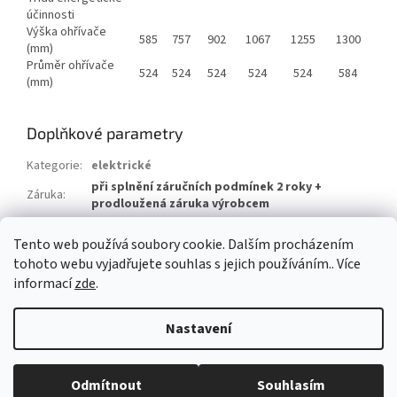
účinnosti
Výška ohřívače
585
757
902
1067
1255
1300
(mm)
Průměr ohřívače
524
524
524
524
524
584
(mm)
Doplňkové parametry
Kategorie
:
elektrické
při splnění záručních podmínek 2 roky +
Záruka
:
prodloužená záruka výrobcem
Hmotnost
:
70 kg
Tento web používá soubory cookie. Dalším procházením
EAN
:
8595590810471
tohoto webu vyjadřujete souhlas s jejich používáním.. Více
informací
zde
.
Z
á
Nastavení
Vytvořil Shoptet
p
a
t
Odmítnout
Souhlasím
Copyright 2026
Obchod pro dům s.r.o.
. Všechna práva vyhrazena.
í