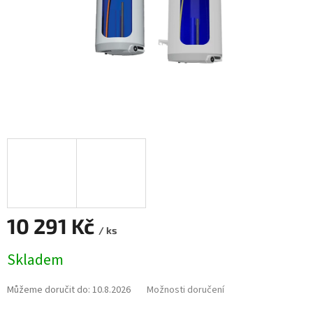
10 291 Kč
/ ks
Měrná
Skladem
cena:
Můžeme doručit do:
10.8.2026
Možnosti doručení