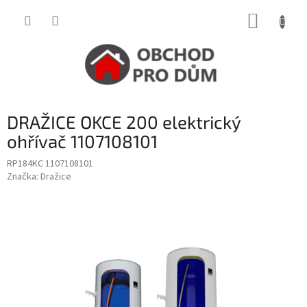
Přejít
NÁKUP
na
obsah
KOŠÍK
DRAŽICE OKCE 200 elektrický
ohřívač 1107108101
RP184KC 1107108101
Značka:
Dražice