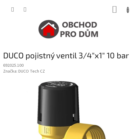
Přejít
NÁKUP
na
obsah
KOŠÍK
DUCO pojistný ventil 3/4"x1" 10 bar
692025.100
Značka:
DUCO Tech CZ