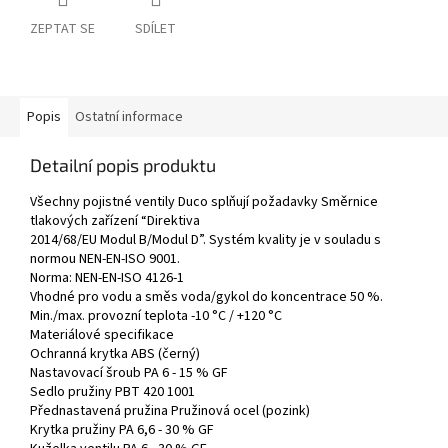
ZEPTAT SE
SDÍLET
Popis
Ostatní informace
Detailní popis produktu
Všechny pojistné ventily Duco splňují požadavky Směrnice
tlakových zařízení “Direktiva
2014/68/EU Modul B/Modul D”. Systém kvality je v souladu s
normou NEN-EN-ISO 9001.
Norma: NEN-EN-ISO 4126-1
Vhodné pro vodu a směs voda/gykol do koncentrace 50 %.
Min./max. provozní teplota -10 °C / +120 °C
Materiálové specifikace
Ochranná krytka ABS (černý)
Nastavovací šroub PA 6 - 15 % GF
Sedlo pružiny PBT 420 1001
Přednastavená pružina Pružinová ocel (pozink)
Krytka pružiny PA 6,6 - 30 % GF