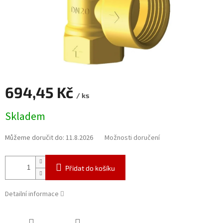
694,45 Kč
/ ks
Měrná
Skladem
cena:
Můžeme doručit do:
11.8.2026
Možnosti doručení
Přidat do košíku
Detailní informace