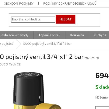
OBCHODNÍ PODMÍNKY
PODMÍNKY OCHRANY OSOBNÍCH ÚDAJŮ
HLEDAT
Instalace - rozvody
Topení a ohřev
Koupelna
Kuchyně
y pojistné
DUCO pojistný ventil 3/4"x1" 2 bar
 pojistný ventil 3/4"x1" 2 bar
692025.20
DUCO Tech CZ
694
Měrná
Skla
cena:
Můžeme d