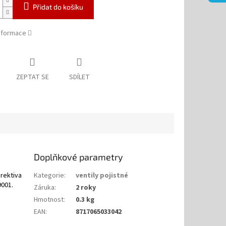
Přidat do košíku
informace
ZEPTAT SE
SDÍLET
Doplňkové parametry
irektiva
Kategorie
:
ventily pojistné
9001.
Záruka
:
2 roky
Hmotnost
:
0.3 kg
EAN
:
8717065033042