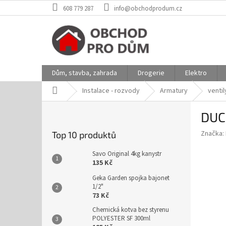
Přejít
608 779 287
info@obchodprodum.cz
na
obsah
Dům, stavba, zahrada
Drogerie
Elektro
Domů
Instalace - rozvody
Armatury
ventil
P
DUCO
o
s
Značka:
Top 10 produktů
t
r
Savo Original 4kg kanystr
a
135 Kč
n
Geka Garden spojka bajonet
n
1/2"
í
73 Kč
p
Chemická kotva bez styrenu
a
POLYESTER SF 300ml