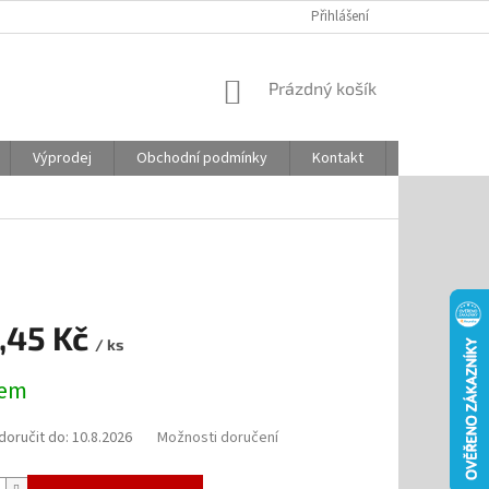
Přihlášení
NÁKUPNÍ
Prázdný košík
KOŠÍK
Výprodej
Obchodní podmínky
Kontakt
Odstoupení
,45 Kč
/ ks
dem
oručit do:
10.8.2026
Možnosti doručení