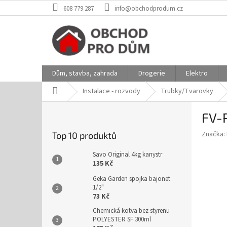
Přejít
608 779 287
info@obchodprodum.cz
na
obsah
Dům, stavba, zahrada
Drogerie
Elektro
Domů
Instalace - rozvody
Trubky/Tvarovky
P
FV-
o
s
Značka:
Top 10 produktů
t
r
Savo Original 4kg kanystr
a
135 Kč
n
Geka Garden spojka bajonet
n
1/2"
í
73 Kč
p
Chemická kotva bez styrenu
a
POLYESTER SF 300ml