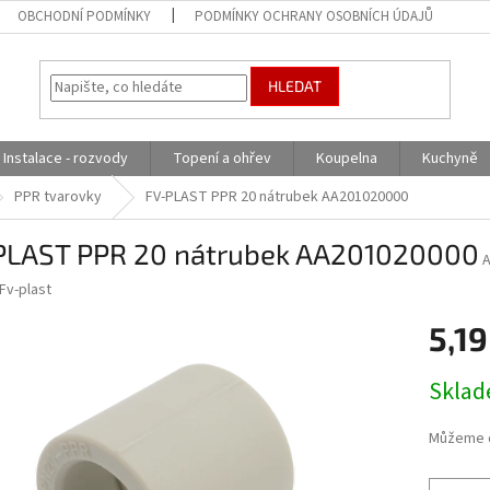
OBCHODNÍ PODMÍNKY
PODMÍNKY OCHRANY OSOBNÍCH ÚDAJŮ
HLEDAT
Instalace - rozvody
Topení a ohřev
Koupelna
Kuchyně
PPR tvarovky
FV-PLAST PPR 20 nátrubek AA201020000
PLAST PPR 20 nátrubek AA201020000
Fv-plast
5,1
Měrná
Skla
cena:
Můžeme d