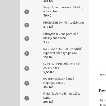
n
185 Kč
e
Sanytol dez ubrousky (72ks/fol)
l
eukalyptus
79 Kč
PROBAZEN OXI Mini tablety 1kg
379 Kč
Příchytka D 22 na potrubí z
mědi jednoduchá
7 Kč
RABOVSKÝ 86011000 Upevnění
expanzní nádoby s páskou
153 Kč
FV-PLAST PPR 20 koleno 90°
AA202020000
5,55 Kč
Popi
ROTHENBERGER kartuš
Mappgas 3.5521C
459 Kč
Det
Finish Tablety Ultimate 120ks
Lemon
Sys
399 Kč
Mate