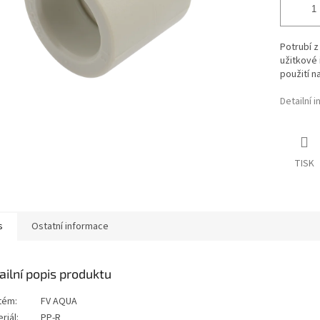
Potrubí z
užitkové 
použití n
Detailní 
TISK
s
Ostatní informace
ailní popis produktu
tém:
FV AQUA
riál:
PP-R