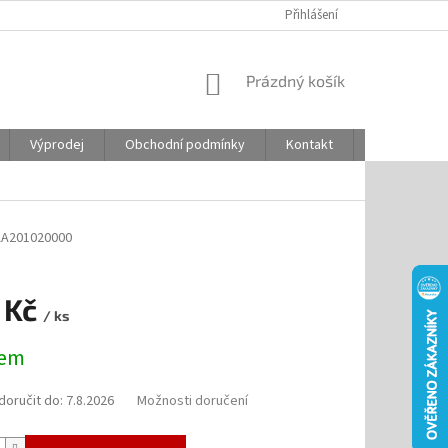
Přihlášení
NÁKUPNÍ
Prázdný košík
KOŠÍK
Výprodej
Obchodní podmínky
Kontakt
Odstoupení
AA201020000
9 Kč
/ ks
dem
oručit do:
7.8.2026
Možnosti doručení