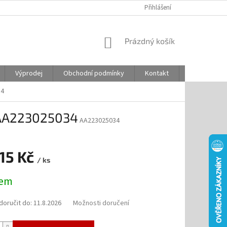
Přihlášení
NÁKUPNÍ
Prázdný košík
KOŠÍK
Výprodej
Obchodní podmínky
Kontakt
Odstoupení
34
 AA223025034
AA223025034
,15 Kč
/ ks
dem
oručit do:
11.8.2026
Možnosti doručení