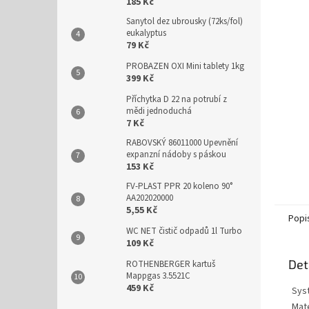
n
185 Kč
e
Sanytol dez ubrousky (72ks/fol)
l
eukalyptus
79 Kč
PROBAZEN OXI Mini tablety 1kg
399 Kč
Příchytka D 22 na potrubí z
mědi jednoduchá
7 Kč
RABOVSKÝ 86011000 Upevnění
expanzní nádoby s páskou
153 Kč
FV-PLAST PPR 20 koleno 90°
AA202020000
5,55 Kč
Popi
WC NET čistič odpadů 1l Turbo
109 Kč
Det
ROTHENBERGER kartuš
Mappgas 3.5521C
459 Kč
Sys
Mate