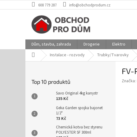
Přejít
608 779 287
info@obchodprodum.cz
na
obsah
Dům, stavba, zahrada
Drogerie
Elektro
Domů
Instalace - rozvody
Trubky/Tvarovky
P
FV-
o
s
Značka:
Top 10 produktů
t
r
Savo Original 4kg kanystr
a
135 Kč
n
Geka Garden spojka bajonet
n
1/2"
í
73 Kč
p
Chemická kotva bez styrenu
a
POLYESTER SF 300ml