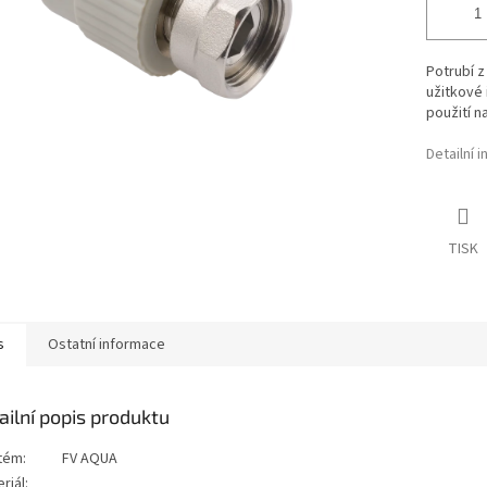
Potrubí z
užitkové 
použití n
Detailní 
TISK
s
Ostatní informace
ailní popis produktu
tém:
FV AQUA
riál: