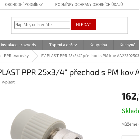
OBCHODNÍ PODMÍNKY
PODMÍNKY OCHRANY OSOBNÍCH ÚDAJŮ
HLEDAT
Instalace - rozvody
Topení a ohřev
Koupelna
Kuchyně
PPR tvarovky
FV-PLAST PPR 25x3/4" přechod s PM kov AA2230250
PLAST PPR 25x3/4" přechod s PM kov
Fv-plast
162
Měrná
Skla
cena:
Můžeme d