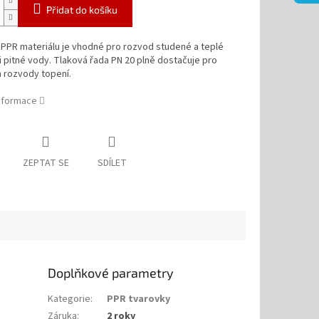
Přidat do košíku
 PPR materiálu je vhodné pro rozvod studené a teplé
i pitné vody. Tlaková řada PN 20 plně dostačuje pro
a rozvody topení.
informace
ZEPTAT SE
SDÍLET
Doplňkové parametry
Kategorie
:
PPR tvarovky
Záruka
:
2 roky