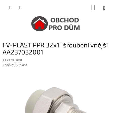
Přejít
NÁKUP
na
obsah
KOŠÍK
FV-PLAST PPR 32x1" šroubení vnější
AA237032001
AA237032001
Značka:
Fv-plast