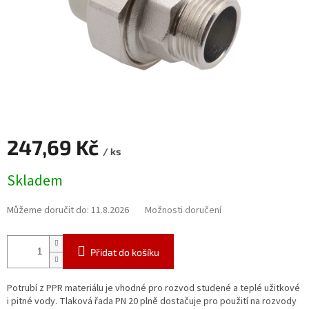
247,69 Kč
/ ks
Měrná
Skladem
cena:
Můžeme doručit do:
11.8.2026
Možnosti doručení
Přidat do košíku
Potrubí z PPR materiálu je vhodné pro rozvod studené a teplé užitkové
i pitné vody. Tlaková řada PN 20 plně dostačuje pro použití na rozvody