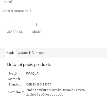
topení.
Detailní informace
ZEPTAT SE
SDÍLET
Popis
Ostatní informace
Detailní popis produktu
Systém:
FV AQUA
Materiál:
Standard:
ČSN EN ISO 15874
Změna směru s minimální tlakovou ztrátou,
Poznámka:
zachová světlost potrubí.