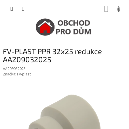
Přejít
NÁKUP
na
obsah
KOŠÍK
FV-PLAST PPR 32x25 redukce
AA209032025
AA209032025
Značka:
Fv-plast