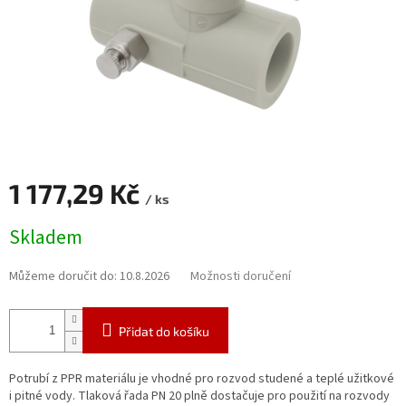
1 177,29 Kč
/ ks
Měrná
Skladem
cena:
Můžeme doručit do:
10.8.2026
Možnosti doručení
Přidat do košíku
Potrubí z PPR materiálu je vhodné pro rozvod studené a teplé užitkové
i pitné vody. Tlaková řada PN 20 plně dostačuje pro použití na rozvody