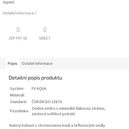
topení.
Detailní informace
ZEPTAT SE
SDÍLET
Popis
Ostatní informace
Detailní popis produktu
Systém:
FV AQUA
Materiál:
Standard:
ČSN EN ISO 15874
Změna směru s minimální tlakovou ztrátou,
Poznámka:
zachová světlost potrubí.
Kulový kohout s chromovanou koulí a teflonovými sedly.