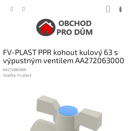
Přejít
NÁKUP
na
obsah
KOŠÍK
FV-PLAST PPR kohout kulový 63 s
výpustným ventilem AA272063000
AA272063000
Značka:
Fv-plast