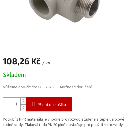
108,26 Kč
/ ks
Měrná
Skladem
cena:
Můžeme doručit do:
11.8.2026
Možnosti doručení
Přidat do košíku
Potrubí z PPR materiálu je vhodné pro rozvod studené a teplé užitkové
i pitné vody. Tlaková řada PN 20 plně dostačuje pro použití na rozvody