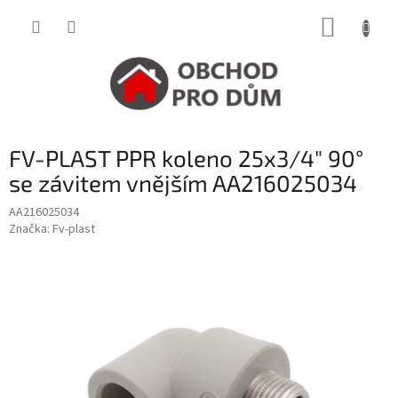
Přejít
NÁKUP
na
obsah
KOŠÍK
FV-PLAST PPR koleno 25x3/4" 90°
se závitem vnějším AA216025034
AA216025034
Značka:
Fv-plast