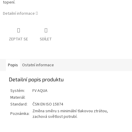
topení.
Detailní informace
ZEPTAT SE
SDÍLET
Popis
Ostatní informace
Detailní popis produktu
Systém:
FV AQUA
Materiál:
Standard:
ČSN EN ISO 15874
Změna směru s minimální tlakovou ztrátou,
Poznámka:
zachová světlost potrubí.