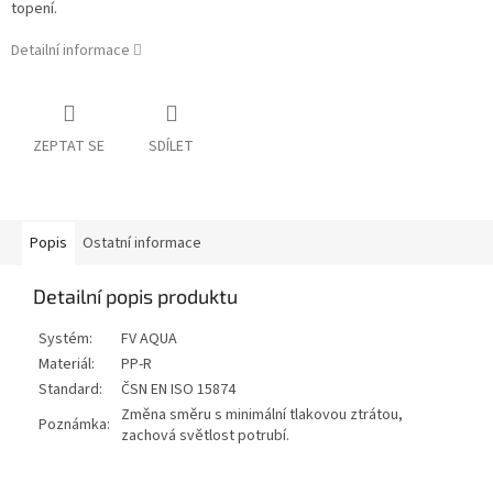
topení.
Detailní informace
ZEPTAT SE
SDÍLET
Popis
Ostatní informace
Detailní popis produktu
Systém:
FV AQUA
Materiál:
PP-R
Standard:
ČSN EN ISO 15874
Změna směru s minimální tlakovou ztrátou,
Poznámka:
zachová světlost potrubí.