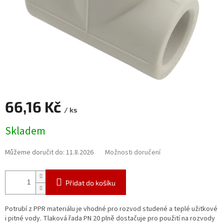
66,16 Kč
/ ks
Měrná
Skladem
cena:
Můžeme doručit do:
11.8.2026
Možnosti doručení
Přidat do košíku
Potrubí z PPR materiálu je vhodné pro rozvod studené a teplé užitkové
i pitné vody. Tlaková řada PN 20 plně dostačuje pro použití na rozvody