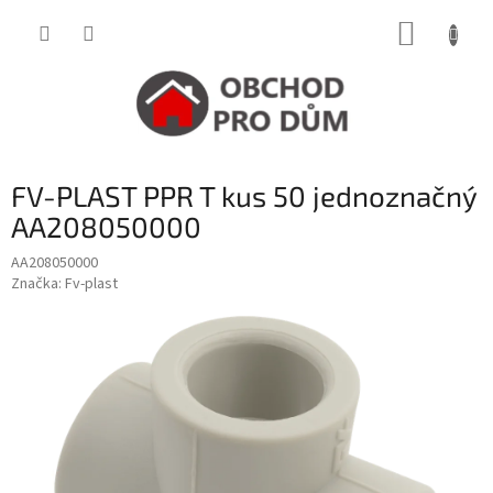
Přejít
NÁKUP
na
obsah
KOŠÍK
FV-PLAST PPR T kus 50 jednoznačný
AA208050000
AA208050000
Značka:
Fv-plast