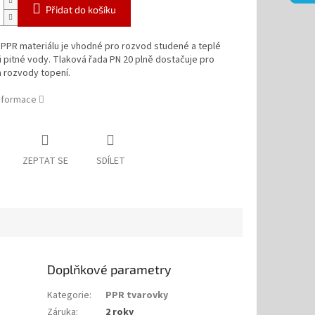
Přidat do košíku
 PPR materiálu je vhodné pro rozvod studené a teplé
i pitné vody. Tlaková řada PN 20 plně dostačuje pro
a rozvody topení.
informace
ZEPTAT SE
SDÍLET
Doplňkové parametry
Kategorie
:
PPR tvarovky
Záruka
:
2 roky