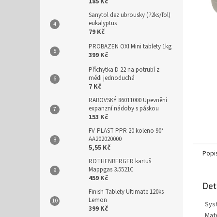
n
185 Kč
e
Sanytol dez ubrousky (72ks/fol)
l
eukalyptus
79 Kč
PROBAZEN OXI Mini tablety 1kg
399 Kč
Příchytka D 22 na potrubí z
mědi jednoduchá
7 Kč
RABOVSKÝ 86011000 Upevnění
expanzní nádoby s páskou
153 Kč
FV-PLAST PPR 20 koleno 90°
AA202020000
5,55 Kč
Popi
ROTHENBERGER kartuš
Mappgas 3.5521C
459 Kč
Det
Finish Tablety Ultimate 120ks
Lemon
Sys
399 Kč
Mate