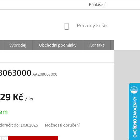
Přihlášení
NÁKUPNÍ
Prázdný košík
KOŠÍK
Výprodej
Obchodní podmínky
Kontakt
Odstoupení
08063000
AA208063000
,29 Kč
/ ks
dem
oručit do:
10.8.2026
Možnosti doručení