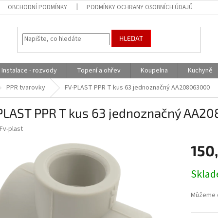
OBCHODNÍ PODMÍNKY
PODMÍNKY OCHRANY OSOBNÍCH ÚDAJŮ
HLEDAT
Instalace - rozvody
Topení a ohřev
Koupelna
Kuchyně
PPR tvarovky
FV-PLAST PPR T kus 63 jednoznačný AA208063000
PLAST PPR T kus 63 jednoznačný AA2
Fv-plast
150
Měrná
Skla
cena:
Můžeme d