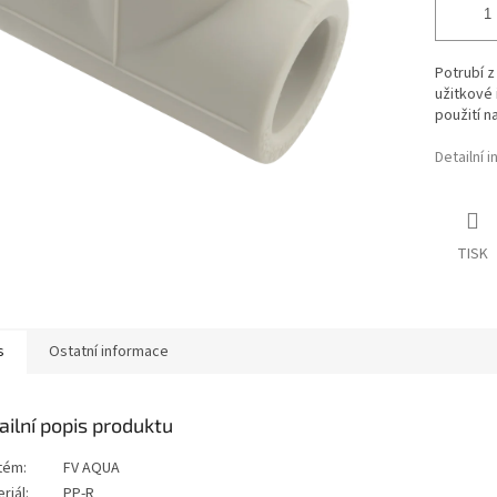
Potrubí z
užitkové 
použití n
Detailní 
TISK
s
Ostatní informace
ailní popis produktu
tém:
FV AQUA
riál:
PP-R