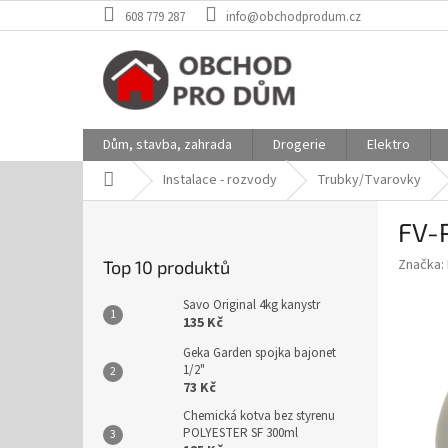
Přejít
608 779 287
info@obchodprodum.cz
na
obsah
Dům, stavba, zahrada
Drogerie
Elektro
Domů
Instalace - rozvody
Trubky/Tvarovky
P
FV-
o
s
Značka:
Top 10 produktů
t
r
Savo Original 4kg kanystr
a
135 Kč
n
Geka Garden spojka bajonet
n
1/2"
í
73 Kč
p
Chemická kotva bez styrenu
a
POLYESTER SF 300ml